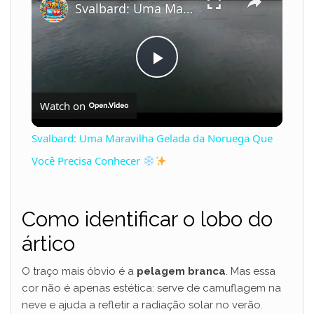
Svalbard: Uma Maravilha Gelada da Noruega Que Você Precisa Conhecer
P
Watch on
l
Svalbard: Uma Maravilha Gelada da Noruega Que
a
Você Precisa Conhecer
y
Como identificar o lobo do
ártico
V
O traço mais óbvio é a
pelagem branca
. Mas essa
i
cor não é apenas estética: serve de camuflagem na
neve e ajuda a refletir a radiação solar no verão.