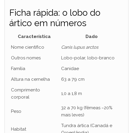
Ficha rápida: o lobo do
ártico em números
Característica
Dado
Nome científico
Canis lupus arctos
Outros nomes
Lobo-polar, lobo-branco
Família
Canidae
Altura na cernelha
63 a 79 cm
Comprimento
1,0 a 1,8 m
corporal
32 a 70 kg (fêmeas ~20%
Peso
mais leves)
Tundra ártica (Canadá e
Habitat
Groenlândia)