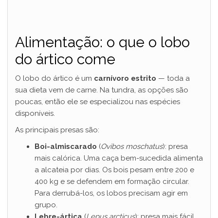
Alimentação: o que o lobo
do ártico come
O lobo do ártico é um
carnívoro estrito
— toda a
sua dieta vem de carne. Na tundra, as opções são
poucas, então ele se especializou nas espécies
disponíveis.
As principais presas são:
Boi-almiscarado
(
Ovibos moschatus
): presa
mais calórica. Uma caça bem-sucedida alimenta
a alcateia por dias. Os bois pesam entre 200 e
400 kg e se defendem em formação circular.
Para derrubá-los, os lobos precisam agir em
grupo.
Lebre-ártica
(
Lepus arcticus
): presa mais fácil,