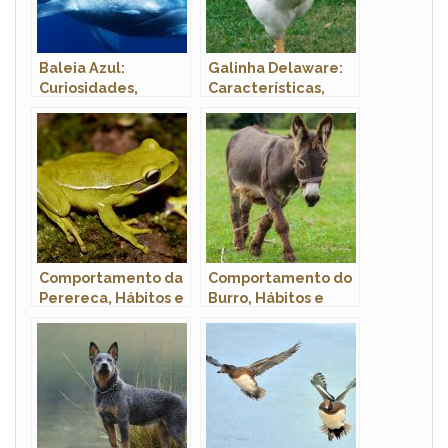
Baleia Azul:
Galinha Delaware:
Curiosidades,
Características,
Hábitos, Habitat,
Ovos, Como Criar e
Tamanho e Fotos
Fotos
Comportamento da
Comportamento do
Perereca, Hábitos e
Burro, Hábitos e
Modo de Vida do
Modo de Vida do
Animal
Animal