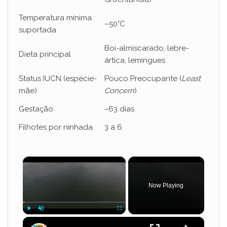
Temperatura mínima
–50°C
suportada
Boi-almiscarado, lebre-
Dieta principal
ártica, lemingues
Status IUCN (espécie-
Pouco Preocupante (
Least
mãe)
Concern
)
Gestação
~63 dias
Filhotes por ninhada
3 a 6
×
Now Playing
×
Play
Unmute
Fullscreen