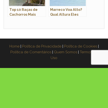
Top 10 Raças de
Marreco Voa Alto?
Cachorros Mais
Qual Altura Eles
Inteligentes do
Podem Chegar?
Mundo
Home
|
Política de Privacidade
|
Política de Cookies
|
Política de Comentários
|
Quem Somos
|
Termos de
Uso