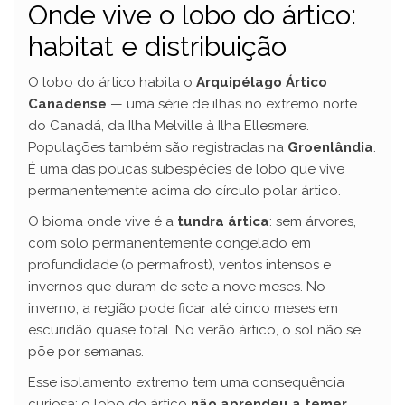
Onde vive o lobo do ártico:
habitat e distribuição
O lobo do ártico habita o
Arquipélago Ártico
Canadense
— uma série de ilhas no extremo norte
do Canadá, da Ilha Melville à Ilha Ellesmere.
Populações também são registradas na
Groenlândia
.
É uma das poucas subespécies de lobo que vive
permanentemente acima do círculo polar ártico.
O bioma onde vive é a
tundra ártica
: sem árvores,
com solo permanentemente congelado em
profundidade (o permafrost), ventos intensos e
invernos que duram de sete a nove meses. No
inverno, a região pode ficar até cinco meses em
escuridão quase total. No verão ártico, o sol não se
põe por semanas.
Esse isolamento extremo tem uma consequência
curiosa: o lobo do ártico
não aprendeu a temer