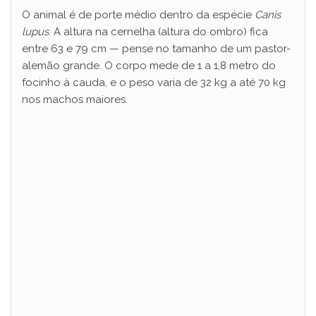
d
O animal é de porte médio dentro da espécie
Canis
lupus
. A altura na cernelha (altura do ombro) fica
entre 63 e 79 cm — pense no tamanho de um pastor-
e
alemão grande. O corpo mede de 1 a 1,8 metro do
focinho à cauda, e o peso varia de 32 kg a até 70 kg
o
nos machos maiores.