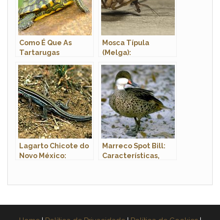
Como É Que As
Mosca Típula
Tartarugas
(Melga):
Respiram? Sistema
Caracteristicas,
Respiratório do
Nome Cientifico e
Animal
Fotos
Lagarto Chicote do
Marreco Spot Bill:
Novo México:
Características,
Características e
Hábitat e Fotos
Habitat