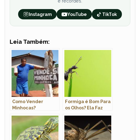
e recordes.
Instagram
YouTube
TikTok
Leia Também:
Como Vender
Formiga é Bom Para
Minhocas?
os Olhos? Ela Faz
Bem Para a Visão?