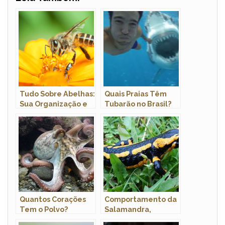
Tudo Sobre Abelhas:
Quais Praias Têm
Sua Organização e
Tubarão no Brasil?
Importância
Como Evitar um
Ataque?
Quantos Corações
Comportamento da
Tem o Polvo?
Salamandra,
Quantos Olhos Eles
Hábitos e Modo de