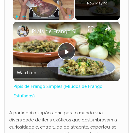
Now Playing
×
Play
Unmute
Fullscreen
Pipis de Frango Simples (Miúdos de Frango Estufados)
P
Watch on
l
Pipis de Frango Simples (Miúdos de Frango
a
Estufados)
y
A partir daí o Japão abriu para o mundo sua
diversidade de itens exóticos que deslumbravam a
curiosidade e, entre tudo de atraente, exportou-se
V