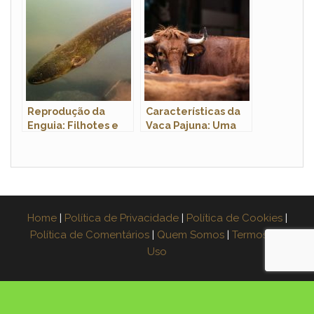
têm?
Vida
Reprodução da
Características da
Enguia: Filhotes e
Vaca Pajuna: Uma
Período de
Raça Adaptada ao
Gestação
Clima Quente
Home
|
Política de Privacidade
|
Política de Cookies
|
Política de Comentários
|
Quem Somos
|
Termos de
Uso