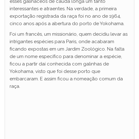
esses galináceos de cauda longa um tanto
interessantes e atraentes. Na verdade, a primeira
i
exportação registrada da raça foi no ano de 1964,
cinco anos após a abertura do porto de Yokohama.
d
Foi um francês, um missionário, quem decidiu levar as
intrigantes espécies para Paris, onde acabaram
ficando expostas em um Jardim Zoológico. Na falta
e
de um nome específico para denominar a espécie,
ficou a partir daí conhecida com galinhas de
o
Yokohama, visto que foi desse porto que
embarcaram. E assim ficou a nomeação comum da
raça.