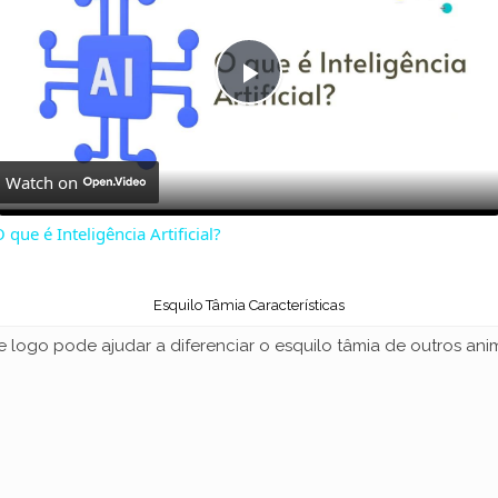
P
l
Watch on
a
 que é Inteligência Artificial?
y
Esquilo Tâmia Características
ue logo pode ajudar a diferenciar o esquilo tâmia de outros a
V
i