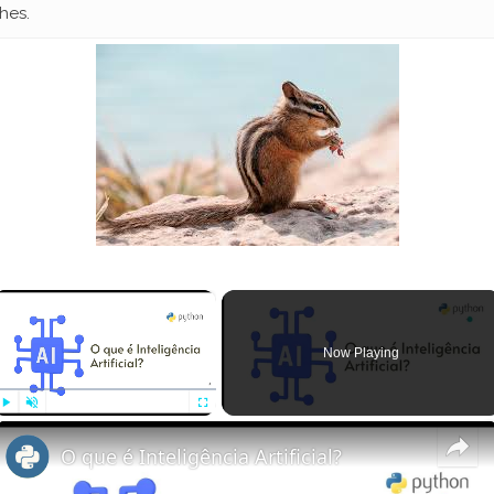
hes.
×
Now Playing
Play
Unmute
Fullscreen
O que é Inteligência Artificial?