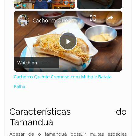
×
Play
Unmute
Fullscreen
Cachorro Quente Cremoso com Milho e Batata Palha
P
Watch on
l
Cachorro Quente Cremoso com Milho e Batata
a
Palha
y
Características do
Tamanduá
V
Apesar de o tamanduá possuir muitas espécies