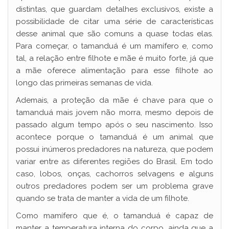
i
distintas, que guardam detalhes exclusivos, existe a
possibilidade de citar uma série de características
desse animal que são comuns a quase todas elas.
d
Para começar, o tamanduá é um mamífero e, como
tal, a relação entre filhote e mãe é muito forte, já que
e
a mãe oferece alimentação para esse filhote ao
longo das primeiras semanas de vida.
o
Ademais, a proteção da mãe é chave para que o
tamanduá mais jovem não morra, mesmo depois de
passado algum tempo após o seu nascimento. Isso
acontece porque o tamanduá é um animal que
possui inúmeros predadores na natureza, que podem
variar entre as diferentes regiões do Brasil. Em todo
caso, lobos, onças, cachorros selvagens e alguns
outros predadores podem ser um problema grave
quando se trata de manter a vida de um filhote.
Como mamífero que é, o tamanduá é capaz de
manter a temperatura interna do corpo, ainda que a