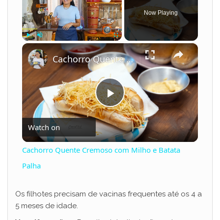
Now Playing
×
Play
Unmute
Fullscreen
Cachorro Quente Cremoso com Milho e Batata Palha
P
Watch on
l
Cachorro Quente Cremoso com Milho e Batata
a
Palha
y
Os filhotes precisam de vacinas frequentes até os 4 a
5 meses de idade.