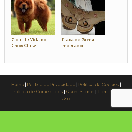
Fotos
Ciclo de Vida do
Traça de Goma
Chow Chow:
Imperador:
Quantos Anos Eles
Características,
Vivem?
Nome Cientifico e
Fotos
Home
|
Política de Privacidade
|
Política de Cookies
|
Política de Comentários
|
Quem Somos
|
Termos de
Uso