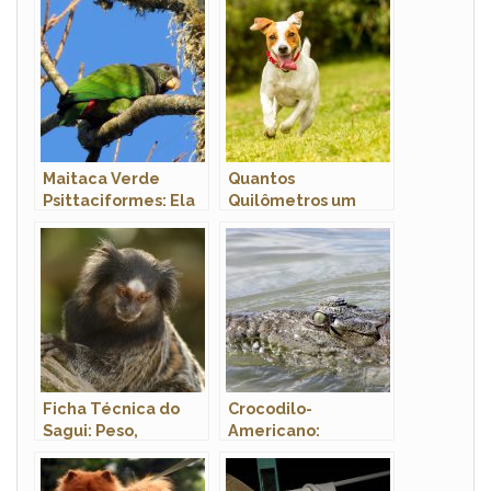
Maitaca Verde
Quantos
Psittaciformes: Ela
Quilômetros um
Fala?
Cachorro Pode
Características e
Caminhar?
Fotos
Ficha Técnica do
Crocodilo-
Sagui: Peso,
Americano:
Tamanho e Espécies
Características,
Brasileiras
Nome Científico e