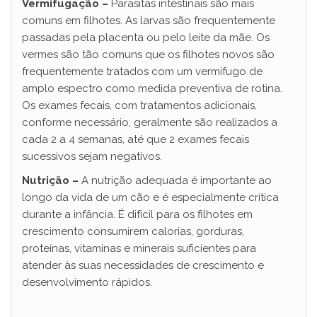
V
Vermifugação –
Parasitas intestinais são mais
comuns em filhotes. As larvas são frequentemente
passadas pela placenta ou pelo leite da mãe. Os
i
vermes são tão comuns que os filhotes novos são
frequentemente tratados com um vermífugo de
d
amplo espectro como medida preventiva de rotina.
Os exames fecais, com tratamentos adicionais,
conforme necessário, geralmente são realizados a
e
cada 2 a 4 semanas, até que 2 exames fecais
sucessivos sejam negativos.
o
Nutrição –
A nutrição adequada é importante ao
longo da vida de um cão e é especialmente crítica
durante a infância. É difícil para os filhotes em
crescimento consumirem calorias, gorduras,
proteínas, vitaminas e minerais suficientes para
atender às suas necessidades de crescimento e
desenvolvimento rápidos.