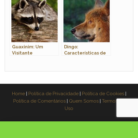
Nome Científico e
Bivalves?
Fotos
Guaxinim: Um
Dingo:
Visitante
Características de
Indesejado em
uma Espécie
Algumas Regiões
Selvagem Única
Home
|
Política de Privacidade
|
Política de Cookies
|
Política de Comentários
|
Quem Somos
|
Termos de
Uso
×