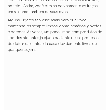
com frequência em vários cantos da casa (inclusive,
no teto). Assim, você elimina não somente as traças
d
em si, como também os seus ovos.
Alguns lugares são essenciais para que você
e
mantenha-os sempre limpos, como armários, gavetas
e paredes. Às vezes, um pano limpo com produtos do
tipo desinfetantes já ajuda bastante nesse processo
o
de deixar os cantos da casa devidamente livres de
qualquer sujeira.