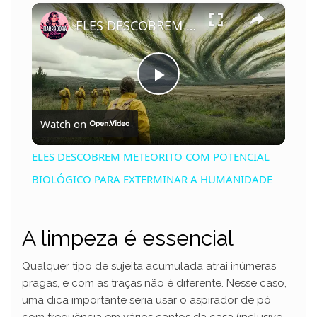
×
Play
Unmute
Fullscreen
ELES DESCOBREM METEORITO COM POTENCIAL BIOLÓGICO PARA EXTERMINAR A HUMANIDADE
P
Watch on
l
ELES DESCOBREM METEORITO COM POTENCIAL
a
BIOLÓGICO PARA EXTERMINAR A HUMANIDADE
y
A limpeza é essencial
V
Qualquer tipo de sujeita acumulada atrai inúmeras
pragas, e com as traças não é diferente. Nesse caso,
uma dica importante seria usar o aspirador de pó
i