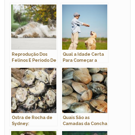
Reprodução Dos
Qual a Idade Certa
Felinos E Período De
Para Começar a
Gestação
Adestrar um Cão?
Ostra de Rocha de
Quais São as
Sydney:
Camadas da Concha
Características,
dos Moluscos