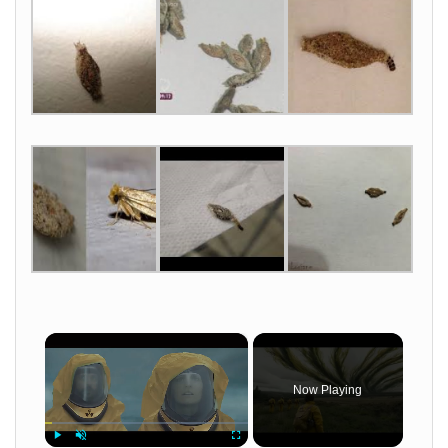
×
Now Playing