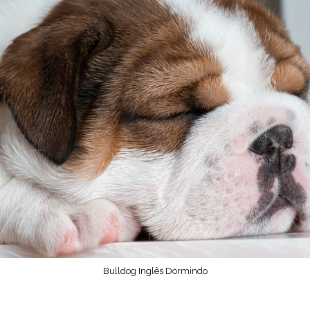
e
o
Bulldog Inglês Dormindo