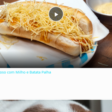
P
l
a
y
so com Milho e Batata Palha
V
i
d