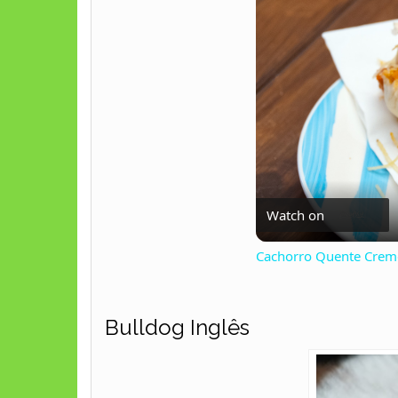
Watch on
Cachorro Quente Cremo
Bulldog Inglês