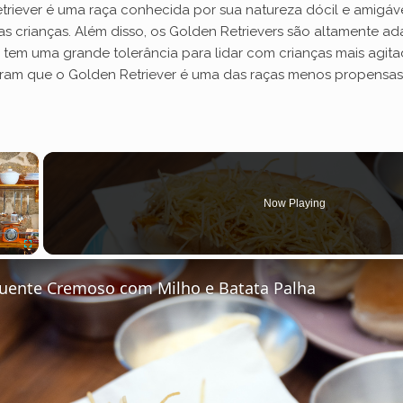
riever é uma raça conhecida por sua natureza dócil e amigável.
 crianças. Além disso, os Golden Retrievers são altamente ada
m tem uma grande tolerância para lidar com crianças mais agit
ostram que o Golden Retriever é uma das raças menos propens
×
Now Playing
Fullscreen
uente Cremoso com Milho e Batata Palha