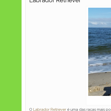
Labrador Retriever
O
Labrador Retriever
é uma das raças mais pop