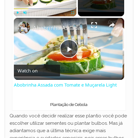
×
Play
Unmute
Fullscreen
Abobrinha Assada com Tomate e Muçarela Light
P
Watch on
l
Abobrinha Assada com Tomate e Muçarela Light
a
Plantação de Cebola
y
Quando você decidir realizar esse plantio você pode
escolher utilizar sementes ou plantar bulbos. Mas já
V
adiantamos que a última técnica exige mais