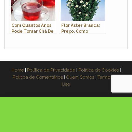
Com Quantos Anos
Flor Áster Branca:
Pode Tomar Chá De
Preço, Como
Hibisco?
Comprar e Onde
Comprar
Home
|
Política de Privacidade
|
Política de Cookies
|
Política de Comentários
|
Quem Somos
|
Termos de
Uso
×
Espera! Leve o guia grátis
Aprenda a fazer muda de 3 plantas na água,
passo a passo. Coloque seu e-mail e receba o