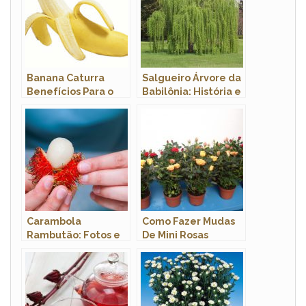
Banana Caturra
Salgueiro Árvore da
Benefícios Para o
Babilônia: História e
Homem
Origem
Carambola
Como Fazer Mudas
Rambutão: Fotos e
De Mini Rosas
Características