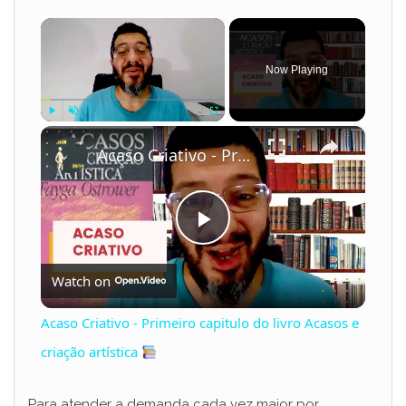
×
Now Playing
×
Play
Unmute
Fullscreen
Acaso Criativo - Primeiro capitulo do livro Acasos e criação artística
P
Watch on
l
Acaso Criativo - Primeiro capitulo do livro Acasos e
a
criação artística
Para atender a demanda cada vez maior por