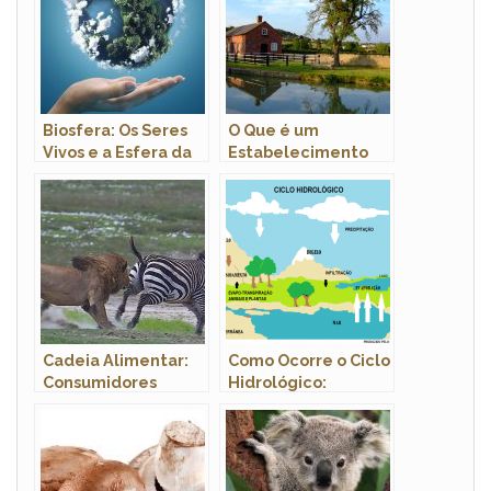
Biosfera: Os Seres
O Que é um
Vivos e a Esfera da
Estabelecimento
Vida
Rural?
Cadeia Alimentar:
Como Ocorre o Ciclo
Consumidores
Hidrológico:
Resumo