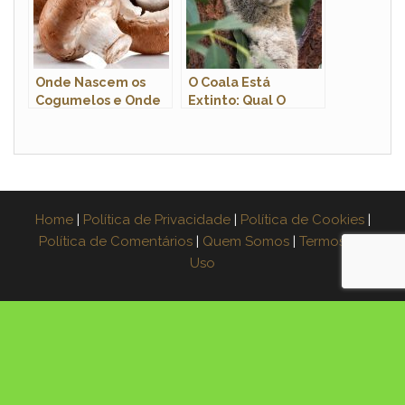
Onde Nascem os
O Coala Está
Cogumelos e Onde
Extinto: Qual O
Eles se
Status de
Reproduzem?
Preservação Desse
Animal?
Home
|
Política de Privacidade
|
Política de Cookies
|
Política de Comentários
|
Quem Somos
|
Termos de
Uso