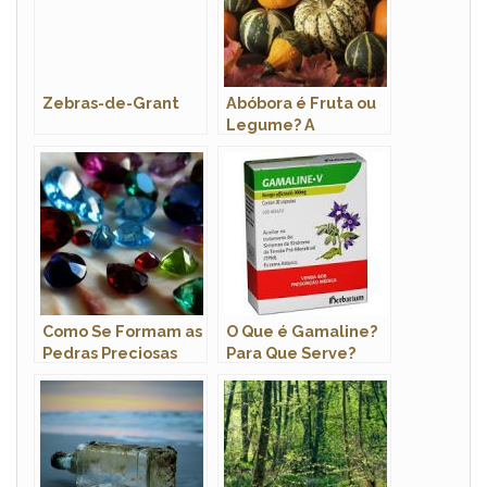
Zebras-de-Grant
Abóbora é Fruta ou
Legume? A
Resposta Definitiva
com Tabela
Como Se Formam as
O Que é Gamaline?
Pedras Preciosas
Para Que Serve?
em Geral?