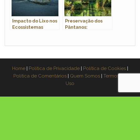
Impacto do Lixo nos
Preservação dos
Ecossistemas
Pântanos:
Marinhos: Uma
Biodiversidade e
Ameaça Crescente
sua Importância
Ambiental
Home
|
Política de Privacidade
|
Política de Cookies
|
Política de Comentários
|
Quem Somos
|
Termos de
Uso