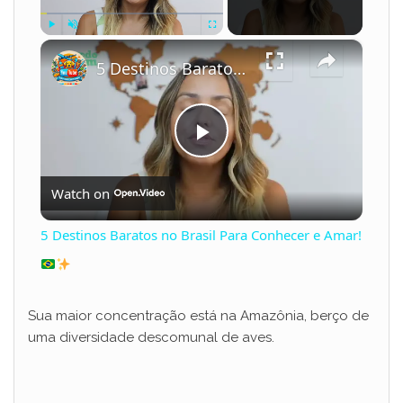
×
Play
Unmute
Fullscreen
5 Destinos Baratos no Brasil Para Conhecer e Amar!
P
Watch on
l
5 Destinos Baratos no Brasil Para Conhecer e Amar!
a
y
Sua maior concentração está na Amazônia, berço de
uma diversidade descomunal de aves.
V