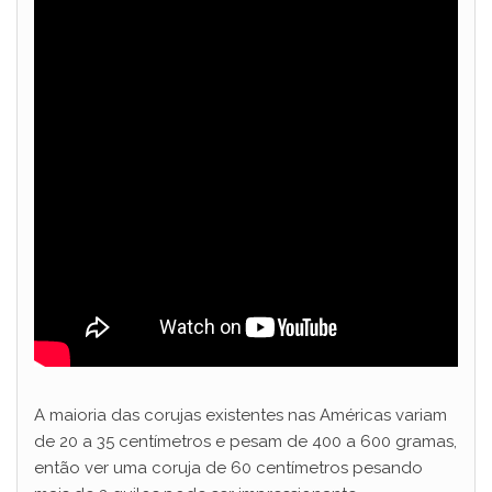
A maioria das corujas existentes nas Américas variam
de 20 a 35 centímetros e pesam de 400 a 600 gramas,
então ver uma coruja de 60 centímetros pesando