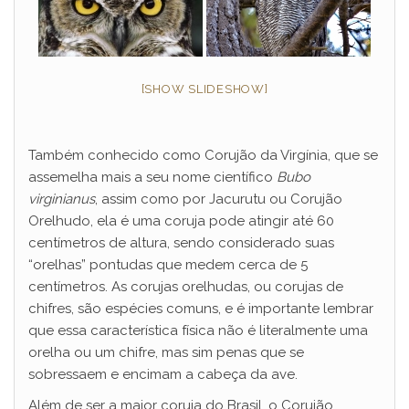
[SHOW SLIDESHOW]
Também conhecido como Corujão da Virgínia, que se
assemelha mais a seu nome científico
Bubo
virginianus
, assim como por Jacurutu ou Corujão
Orelhudo, ela é uma coruja pode atingir até 60
centímetros de altura, sendo considerado suas
“orelhas” pontudas que medem cerca de 5
centímetros. As corujas orelhudas, ou corujas de
chifres, são espécies comuns, e é importante lembrar
que essa característica física não é literalmente uma
orelha ou um chifre, mas sim penas que se
sobressaem e encimam a cabeça da ave.
Além de ser a maior coruja do Brasil, o Corujão