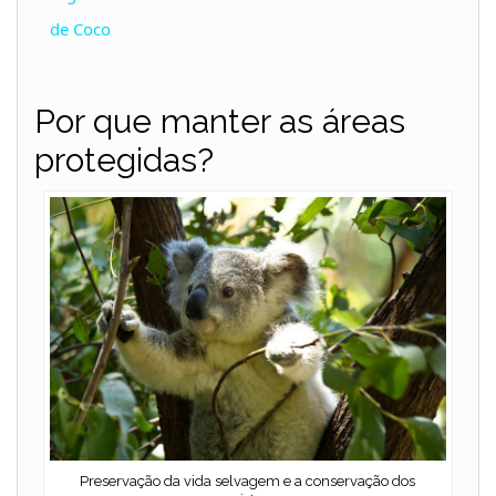
a
de Coco
y
Por que manter as áreas
protegidas?
V
i
d
e
o
Preservação da vida selvagem e a conservação dos