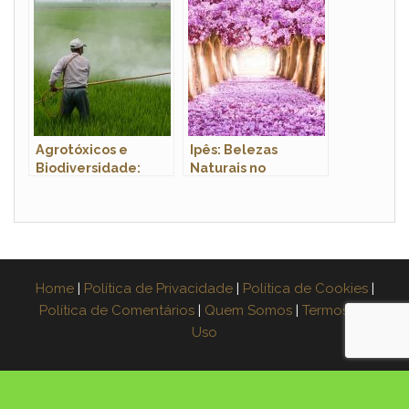
Agrotóxicos e
Ipês: Belezas
Biodiversidade:
Naturais no
Ameaças Reais
Ecoturismo
Home
|
Política de Privacidade
|
Política de Cookies
|
Política de Comentários
|
Quem Somos
|
Termos de
Uso