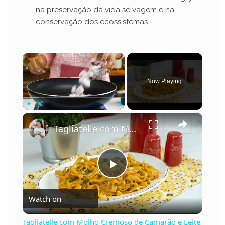
na preservação da vida selvagem e na
conservação dos ecossistemas.
×
Now Playing
×
Play
Unmute
Fullscreen
Tagliatelle com Molho Cremoso de Camarão e Leite de Coco
P
Watch on
l
Tagliatelle com Molho Cremoso de Camarão e Leite