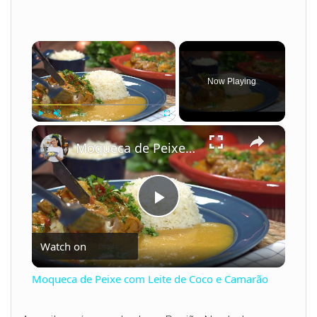
×
Now Playing
×
Play
Unmute
Fullscreen
Moqueca de Peixe com Leite de Coco e Camarão
P
Watch on
l
Moqueca de Peixe com Leite de Coco e Camarão
a