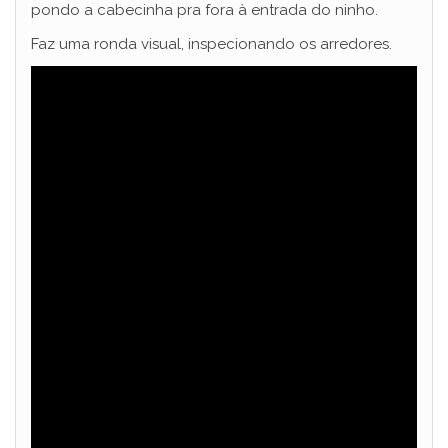
pondo a cabecinha pra fora à entrada do ninho.
Faz uma ronda visual, inspecionando os arredores.