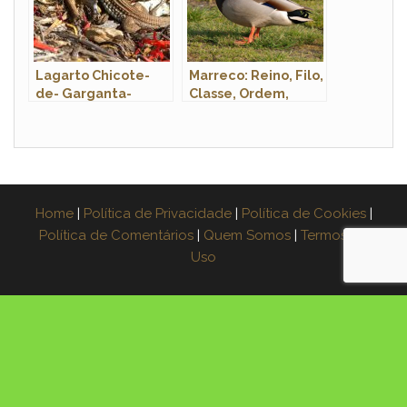
Lagarto Chicote-
Marreco: Reino, Filo,
de- Garganta-
Classe, Ordem,
Alaranjada:
Família e Gênero
Características e
Fotos
Home
|
Política de Privacidade
|
Política de Cookies
|
Política de Comentários
|
Quem Somos
|
Termos de
Uso