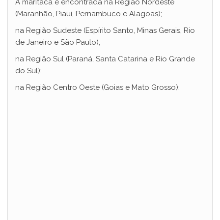
A maritaca é encontrada na Região Nordeste
(Maranhão, Piaui, Pernambuco e Alagoas);
y
na Região Sudeste (Espírito Santo, Minas Gerais, Rio
de Janeiro e São Paulo);
V
na Região Sul (Paraná, Santa Catarina e Rio Grande
do Sul);
i
na Região Centro Oeste (Goias e Mato Grosso);
d
e
o