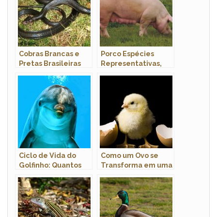
Cobras Brancas e
Porco Espécies
Pretas Brasileiras
Representativas,
Tipos com Fotos e
Nome Científico
Ciclo de Vida do
Como um Ovo se
Golfinho: Quantos
Transforma em uma
Anos Eles Vivem?
Ave?