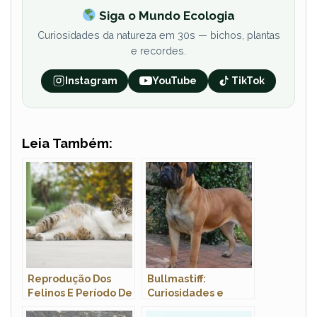
Siga o Mundo Ecologia
Curiosidades da natureza em 30s — bichos, plantas
e recordes.
Instagram
YouTube
TikTok
Leia Também:
Reprodução Dos
Bullmastiff:
Felinos E Período De
Curiosidades e
Gestação
Fatos Interessantes