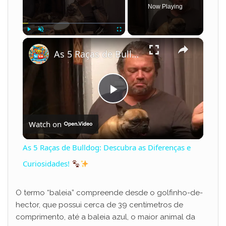
Now Playing
×
Play
Unmute
Fullscreen
As 5 Raças de Bulldog: Descubra as Diferenças e Curiosidades!
P
Watch on
l
As 5 Raças de Bulldog: Descubra as Diferenças e
a
Curiosidades!
y
O termo “baleia” compreende desde o golfinho-de-
hector, que possui cerca de 39 centímetros de
comprimento, até a baleia azul, o maior animal da
V