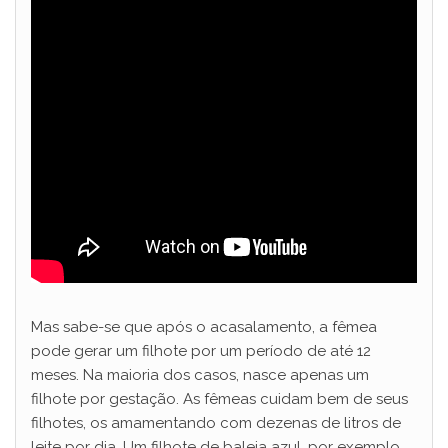
Mas sabe-se que após o acasalamento, a fêmea
pode gerar um filhote por um período de até 12
meses. Na maioria dos casos, nasce apenas um
filhote por gestação. As fêmeas cuidam bem de seus
filhotes, os amamentando com dezenas de litros de
leite por dia. Um filhote de baleia azul, por exemplo,