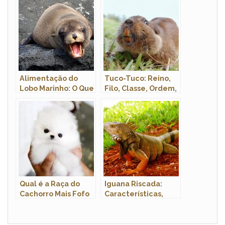
Sobre a Raça
Alimentação do
Tuco-Tuco: Reino,
Lobo Marinho: O Que
Filo, Classe, Ordem,
Eles Comem?
Família e Gênero
Qual é a Raça do
Iguana Riscada:
Cachorro Mais Fofo
Características,
do Mundo?
Nome Cientifico e
Fotos