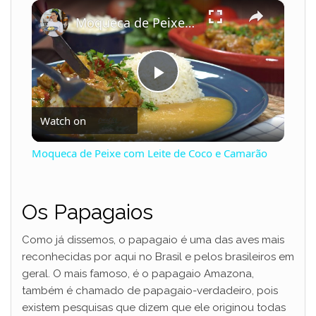
×
Play
Unmute
Fullscreen
Moqueca de Peixe com Leite de Coco e Camarão
P
Watch on
l
Moqueca de Peixe com Leite de Coco e Camarão
a
Os Papagaios
y
Como já dissemos, o papagaio é uma das aves mais
V
reconhecidas por aqui no Brasil e pelos brasileiros em
geral. O mais famoso, é o papagaio Amazona,
também é chamado de papagaio-verdadeiro, pois
i
existem pesquisas que dizem que ele originou todas