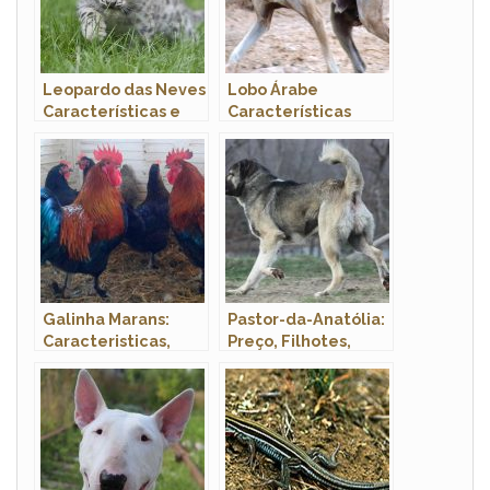
Leopardo das Neves
Lobo Árabe
Características e
Características
Velocidade
Galinha Marans:
Pastor-da-Anatólia:
Caracteristicas,
Preço, Filhotes,
Preco, Ovos, Como
Canil e Como Adotar
Criar e Fotos