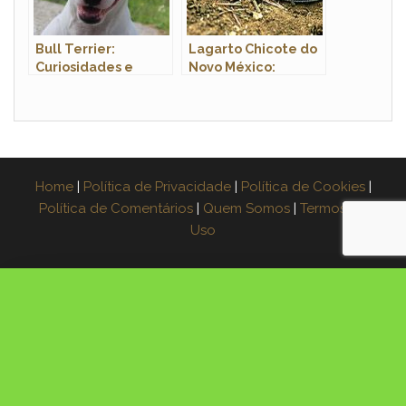
Bull Terrier:
Lagarto Chicote do
Curiosidades e
Novo México:
Fatos Interessantes
Características e
Sobre a Raça
Habitat
Home
|
Política de Privacidade
|
Política de Cookies
|
Política de Comentários
|
Quem Somos
|
Termos de
Uso
×
Espera! Leve o guia grátis
Aprenda a fazer muda de 3 plantas na água,
passo a passo. Coloque seu e-mail e receba o
PDF agora: