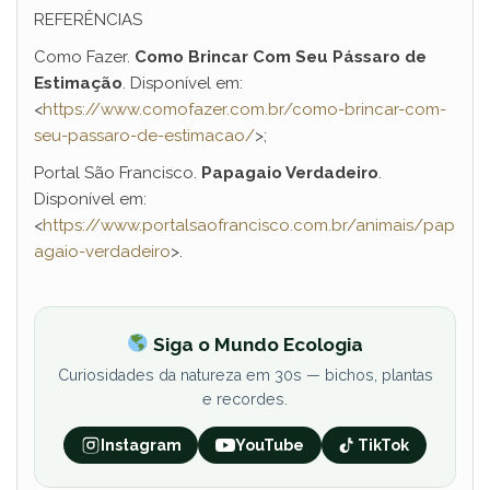
REFERÊNCIAS
Como Fazer.
Como Brincar Com Seu Pássaro de
Estimação
. Disponível em:
<
https://www.comofazer.com.br/como-brincar-com-
seu-passaro-de-estimacao/
>;
Portal São Francisco.
Papagaio Verdadeiro
.
Disponível em:
<
https://www.portalsaofrancisco.com.br/animais/pap
agaio-verdadeiro
>.
Siga o Mundo Ecologia
Curiosidades da natureza em 30s — bichos, plantas
e recordes.
Instagram
YouTube
TikTok