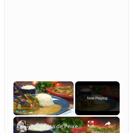
×
Now Playing
×
Play
Unmute
Fullscreen
Moqueca de Peixe com Leite de Coco e Camarão