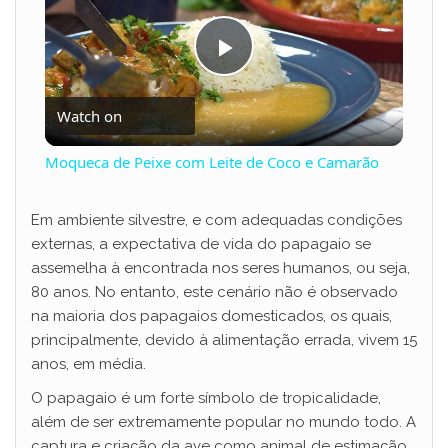
P
Watch on
l
Moqueca de Peixe com Leite de Coco e Camarão
a
Em ambiente silvestre, e com adequadas condições
externas, a expectativa de vida do papagaio se
y
assemelha à encontrada nos seres humanos, ou seja,
80 anos. No entanto, este cenário não é observado
V
na maioria dos papagaios domesticados, os quais,
principalmente, devido à alimentação errada, vivem 15
anos, em média.
i
O papagaio é um forte símbolo de tropicalidade,
além de ser extremamente popular no mundo todo. A
d
captura e criação da ave como animal de estimação