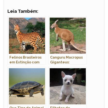
Leia Também:
Felinos Brasileiros
Canguru Macropus
em Extinção com
Giganteus:
Fotos
Características,
Hábitos e Fotos
Que Tipo de Animal
Filhotes de