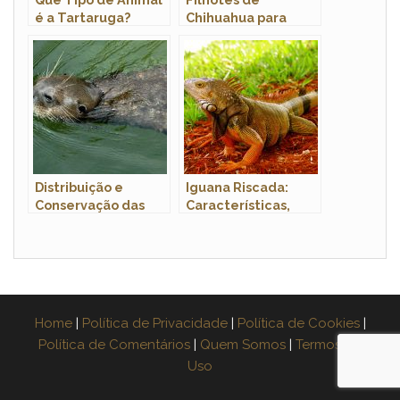
é a Tartaruga?
Chihuahua para
Réptil, Anfíbio ou
Adoção: Onde
Mamífero?
Encontrar?
Distribuição e
Iguana Riscada:
Conservação das
Características,
Ariranhas: Fotos
Nome Cientifico e
Fotos
Home
|
Política de Privacidade
|
Política de Cookies
|
Política de Comentários
|
Quem Somos
|
Termos de
Uso