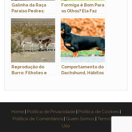
Galinha da Raça
Formiga é Bom Para
Paraiso Pedres:
os Olhos? Ela Faz
Características,
Bem Para a Visão?
Ovos E Fotos
Reprodução do
Comportamento do
Burro: Filhotes e
Dachshund, Hábitos
Período de
e Modo de Vida
Gestação
Home
|
Política de Privacidade
|
Política de Cookies
|
Política de Comentários
|
Quem Somos
|
Termos de
Uso