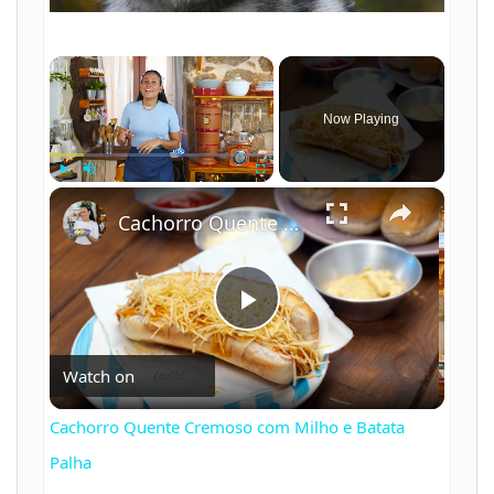
×
Now Playing
×
Play
Unmute
Fullscreen
Cachorro Quente Cremoso com Milho e Batata Palha
P
Watch on
l
Cachorro Quente Cremoso com Milho e Batata
a
Palha