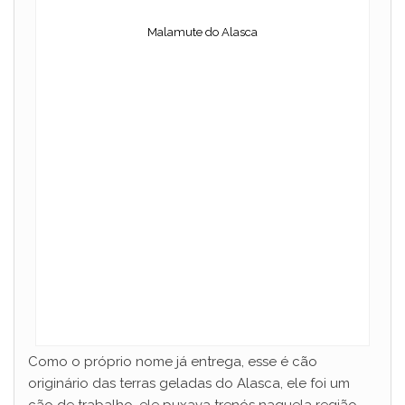
y
Malamute do Alasca
V
i
d
e
o
Como o próprio nome já entrega, esse é cão
originário das terras geladas do Alasca, ele foi um