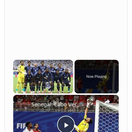
×
Now Playing
×
Play
Unmute
Fullscreen
Senegal: Cabo Verde's World Cup run inspires next generation of Blue Sharks.