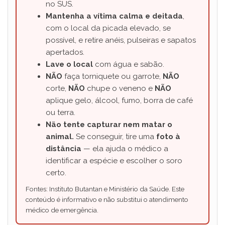
no SUS.
Mantenha a vítima calma e deitada
,
com o local da picada elevado, se
possível, e retire anéis, pulseiras e sapatos
apertados.
Lave o local
com água e sabão.
NÃO
faça torniquete ou garrote,
NÃO
corte,
NÃO
chupe o veneno e
NÃO
aplique gelo, álcool, fumo, borra de café
ou terra.
Não tente capturar nem matar o
animal.
Se conseguir, tire uma
foto à
distância
— ela ajuda o médico a
identificar a espécie e escolher o soro
certo.
Fontes: Instituto Butantan e Ministério da Saúde. Este
conteúdo é informativo e não substitui o atendimento
médico de emergência.