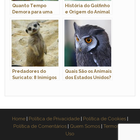
Quanto Tempo
História do Golfinho
Demora para uma
e Origem do Animal
Carpa Ficar Adulta?
Predadores do
Quais São os Animais
Suricato: 8 Inimigos
dos Estados Unidos?
Naturais e Como o
Animal se Defende
Home
|
Política de Privacidade
|
Política de Cookies
|
Política de Comentários
|
Quem Somos
|
Termos de
Uso