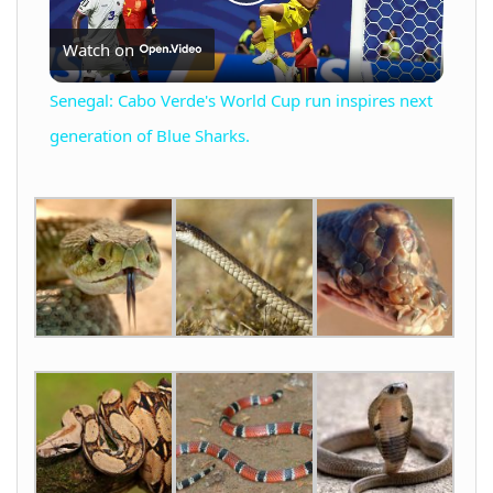
P
Watch on
l
Senegal: Cabo Verde's World Cup run inspires next
a
generation of Blue Sharks.
y
V
i
d
e