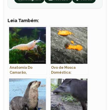
Leia Também:
Anatomia Do
Ovo de Mosca
Camarão,
Doméstica:
Morfologia E Nome
Características,
Cientifico
Fotos e Onde
Encontrar