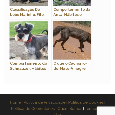
Classificação Do
Comportamento da
Lobo Marinho: Filo,
Anta, Hábitos e
Classe, Ordem E
Modo de Vida do
Família
Animal
Comportamento do
O que o Cachorro-
Schnauzer, Hábitos
do-Mato-Vinagre
e Modo de Vida
Come?
Home
|
Política de Privacidade
|
Política de Cookies
|
Política de Comentários
|
Quem Somos
|
Termos de
Uso