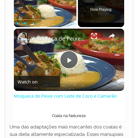
Now Playing
×
Play
Unmute
Fullscreen
Moqueca de Peixe com Leite de Coco e Camarão
P
Watch on
l
Moqueca de Peixe com Leite de Coco e Camarão
a
Coala na Natureza
y
Uma das adaptações mais marcantes dos coalas é
sua dieta altamente especializada. Esses marsupiais