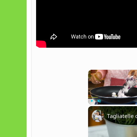
Play
Unmute
Tagliatell