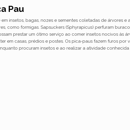
ca Pau
d
 em insetos, bagas, nozes e sementes coletadas de árvores e a
res, como formigas. Sapsuckers (Sphyrapicus) perfuram burac
e
ssam prestar um ótimo serviço ao comer insetos nocivos às á
 em casas, prédios e postes. Os pica-paus fazem furos por vár
enquanto procuram insetos e ao realizar a atividade conhecid
o