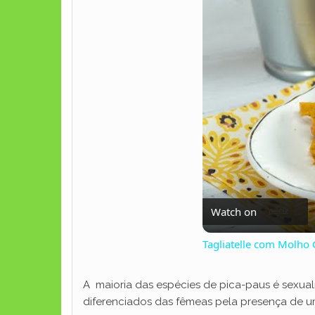
Watch on
Tagliatelle com Molho
A maioria das espécies de pica-paus é sexu
diferenciados das fêmeas pela presença de u