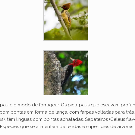
a-pau e o modo de forragear. Os pica-paus que escavam profu
, com pontas em forma de lança, com farpas voltadas para trá
us), têm línguas com pontas achatadas. Sapateiros (Celeus fla
. Espécies que se alimentam de fendas e superfícies de árvore