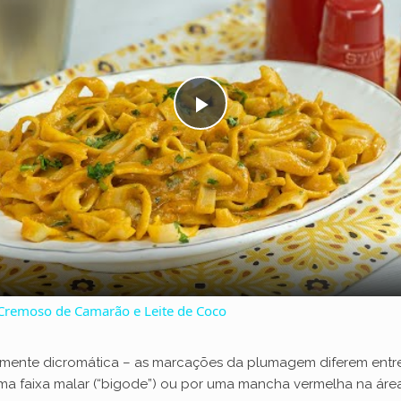
P
l
a
y
 Cremoso de Camarão e Leite de Coco
V
almente dicromática – as marcações da plumagem diferem ent
ma faixa malar (“bigode”) ou por uma mancha vermelha na áre
i