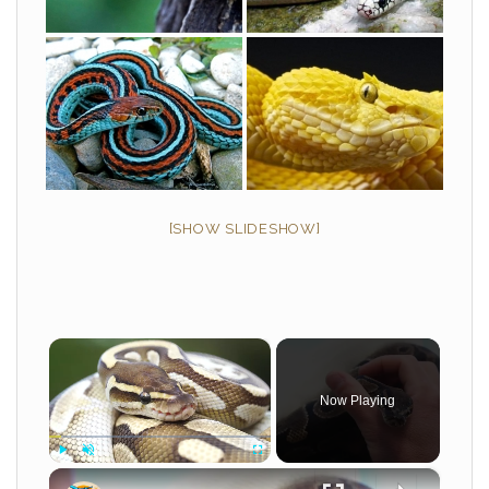
[SHOW SLIDESHOW]
×
Now Playing
×
Play
Unmute
Fullscreen