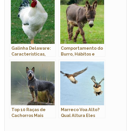
Tamanho e Fotos
Galinha Delaware:
Comportamento do
Características,
Burro, Hábitos e
Ovos, Como Criar e
Modo de Vida do
Fotos
Animal
Top 10 Raças de
Marreco Voa Alto?
Cachorros Mais
Qual Altura Eles
Inteligentes do
Podem Chegar?
Mundo