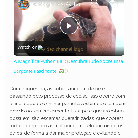
A Magnífica Python Ball: Descubra Tudo Sobre Essa Serpente Fascinante!
P
Watch on
l
A Magnífica Python Ball: Descubra Tudo Sobre Essa
a
Serpente Fascinante!
y
Com frequência, as cobras mudam de pele,
passando pelo processo de ecdise, isso ocorre com
a finalidade de eliminar parasitas externos e também
V
devido ao seu crescimento. Esta pele que as cobras
possuem, são escamas queratinizadas, que cobrem
i
todo o corpo do animal por completo, incluindo os
olhos, de forma a dar maior proteção e evitando o