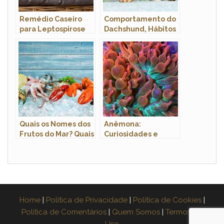
Remédio Caseiro
Comportamento do
para Leptospirose
Dachshund, Hábitos
Canina: Como Fazer?
e Modo de Vida
Funciona?
Quais os Nomes dos
Anêmona:
Frutos do Mar? Quais
Curiosidades e
São Eles?
Fatos Interessantes
Sobre o Animal
Home
|
Política de Privacidade
|
Política de Cookies
|
Política de Comentários
|
Quem Somos
|
Termos de