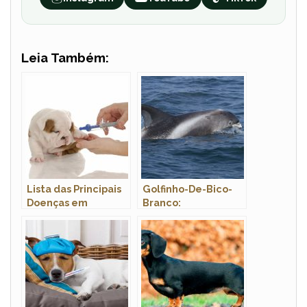
Leia Também:
Lista das Principais
Golfinho-De-Bico-
Doenças em
Branco:
Cachorros: Sintomas
Características,
e Tratamento
Nome Científico E
Fotos