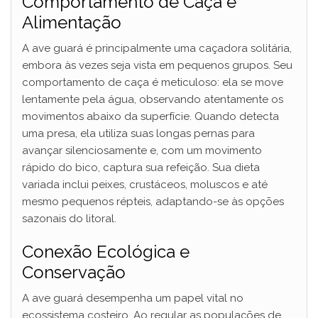
Comportamento de Caça e
Alimentação
V
A ave guará é principalmente uma caçadora solitária,
embora às vezes seja vista em pequenos grupos. Seu
i
comportamento de caça é meticuloso: ela se move
lentamente pela água, observando atentamente os
d
movimentos abaixo da superfície. Quando detecta
uma presa, ela utiliza suas longas pernas para
avançar silenciosamente e, com um movimento
e
rápido do bico, captura sua refeição. Sua dieta
variada inclui peixes, crustáceos, moluscos e até
o
mesmo pequenos répteis, adaptando-se às opções
sazonais do litoral.
Conexão Ecológica e
Conservação
A ave guará desempenha um papel vital no
ecossistema costeiro. Ao regular as populações de