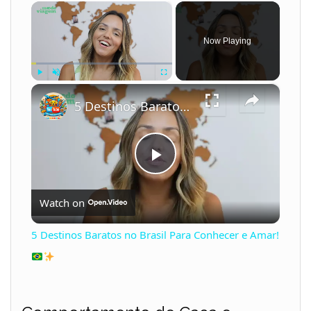
×
Now Playing
×
Play
Unmute
Fullscreen
5 Destinos Baratos no Brasil Para Conhecer e Amar!
P
Watch on
l
5 Destinos Baratos no Brasil Para Conhecer e Amar!
a
y