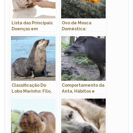
Lista das Principais
Ovo de Mosca
Doenças em
Doméstica:
Cachorros: Sintomas
Características,
e Tratamento
Fotos e Onde
Encontrar
Classificação Do
Comportamento da
Lobo Marinho: Filo,
Anta, Hábitos e
Classe, Ordem E
Modo de Vida do
Família
Animal