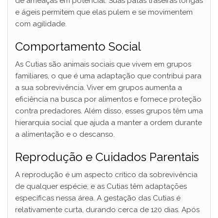
de ameaças em potencial. Suas patas traseiras longas
e ágeis permitem que elas pulem e se movimentem
d
com agilidade.
Comportamento Social
e
As Cutias são animais sociais que vivem em grupos
o
familiares, o que é uma adaptação que contribui para
a sua sobrevivência. Viver em grupos aumenta a
eficiência na busca por alimentos e fornece proteção
contra predadores. Além disso, esses grupos têm uma
hierarquia social que ajuda a manter a ordem durante
a alimentação e o descanso.
Reprodução e Cuidados Parentais
A reprodução é um aspecto crítico da sobrevivência
de qualquer espécie, e as Cutias têm adaptações
específicas nessa área. A gestação das Cutias é
relativamente curta, durando cerca de 120 dias. Após