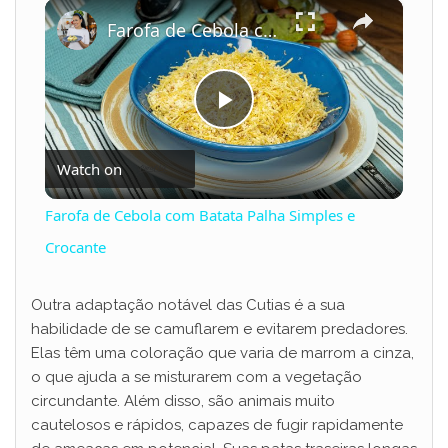
×
Play
Unmute
Fullscreen
Farofa de Cebola com Batata Palha Simples e Crocante
P
Watch on
l
Farofa de Cebola com Batata Palha Simples e
a
Crocante
y
Outra adaptação notável das Cutias é a sua
habilidade de se camuflarem e evitarem predadores.
Elas têm uma coloração que varia de marrom a cinza,
V
o que ajuda a se misturarem com a vegetação
circundante. Além disso, são animais muito
i
cautelosos e rápidos, capazes de fugir rapidamente