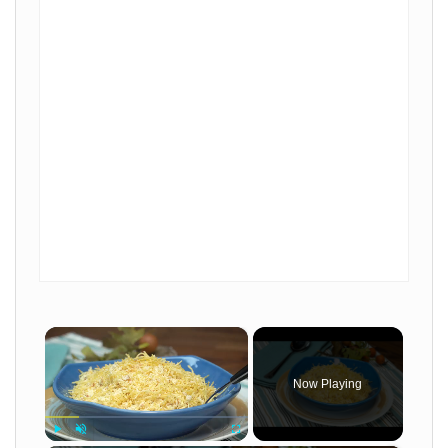
×
Now Playing