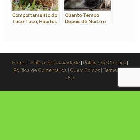
Comportamento do
Quanto Tempo
Tuco-Tuco, Hábitos
Depois de Morto o
e Modo de Vida do
Cachorro Fica Duro?
Animal
Home
|
Política de Privacidade
|
Política de Cookies
|
Política de Comentários
|
Quem Somos
|
Termos de
Uso