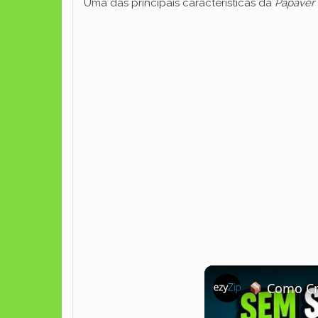
Uma das principais características da
Papaver 
Como Criar Ar