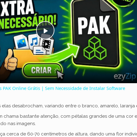
P
l
a
 PAK Online Grátis | Sem Necessidade de Instalar Software
y
 elas desabrocham, variando entre o branco, amarelo, laranja e
V
bém chama bastante atenção, com pétalas grandes de uma cor
do nas imagens.
i
 cerca de 60-70 centímetros de altura, dando uma flor indivi