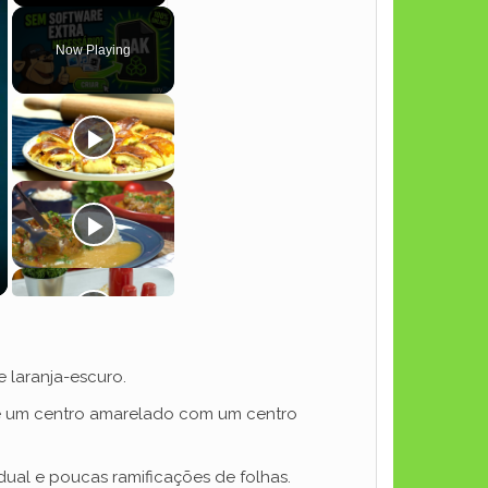
Play
Unmute
Fullscreen
Now Playing
 laranja-escuro.
 e um centro amarelado com um centro
dual e poucas ramificações de folhas.