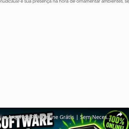
nudicaule
é sua presença na hora de ornamentar ambientes, se
quivos PAK Online Grátis | Sem Necessidade de Instalar Software