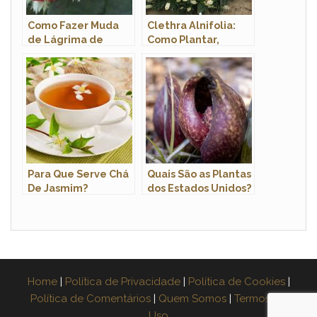
Como Fazer Muda
Clethra Alnifolia:
de Lágrima de
Como Plantar,
Cristo? Como
Cultivar, Fazer
Germinar?
Mudas e Imagens
Para Que Serve Chá
Quais São as Plantas
De Jasmim?
dos Estados Unidos?
Home
|
Política de Privacidade
|
Política de Cookies
|
Política de Comentários
|
Quem Somos
|
Termos de
Uso