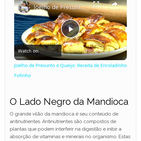
Joelho de Presunto e Queijo: Receita de Enroladinho Fofinho
P
Watch on
l
Joelho de Presunto e Queijo: Receita de Enroladinho
a
Fofinho
y
O Lado Negro da Mandioca
V
O grande vilão da mandioca é seu conteúdo de
antinutrientes. Antinutrientes são compostos de
plantas que podem interferir na digestão e inibir a
i
absorção de vitaminas e minerais no organismo. Estas