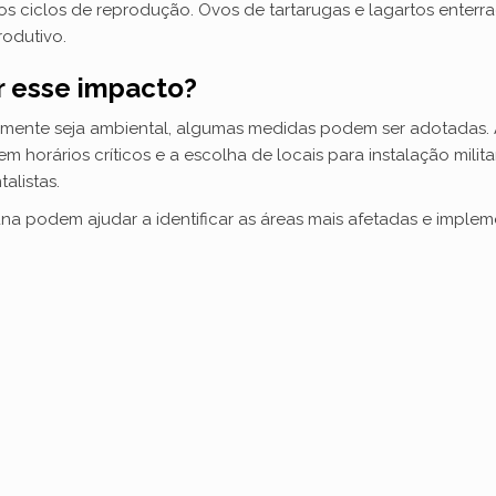
 nos ciclos de reprodução. Ovos de tartarugas e lagartos enter
rodutivo.
i
r esse impacto?
d
amente seja ambiental, algumas medidas podem ser adotadas. A
horários críticos e a escolha de locais para instalação militar
e
alistas.
na podem ajudar a identificar as áreas mais afetadas e imple
o