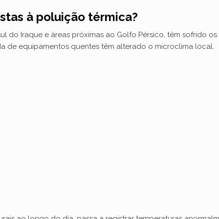
stas à poluição térmica?
ul do Iraque e áreas próximas ao Golfo Pérsico, têm sofrido os 
da de equipamentos quentes têm alterado o microclima local.
turais ao longo do dia, passa a registrar temperaturas anorma