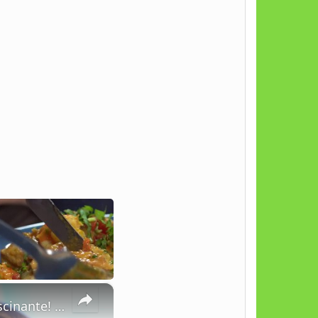
×
A Magnífica Python Ball: Descubra Tudo Sobre Essa Serpente Fascinante!