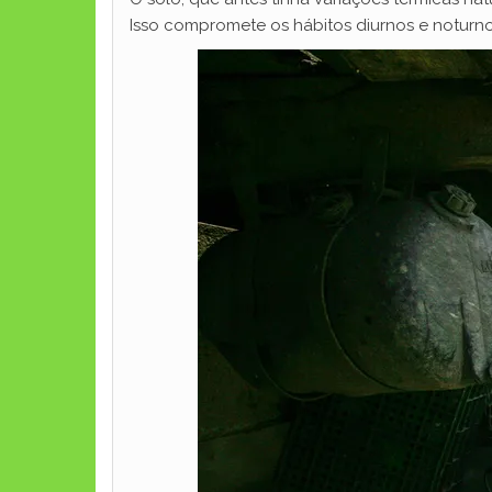
Isso compromete os hábitos diurnos e noturno