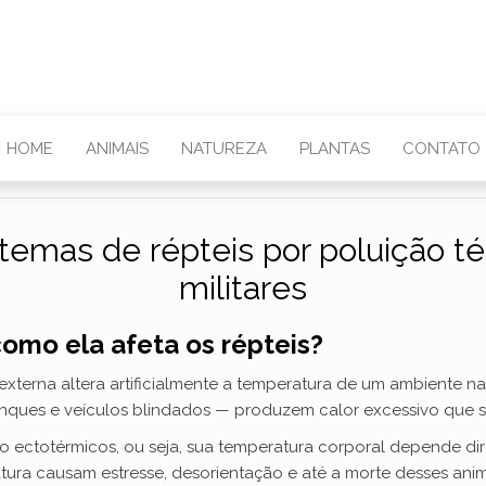
HOME
ANIMAIS
NATUREZA
PLANTAS
CONTATO
temas de répteis por poluição 
militares
como ela afeta os répteis?
xterna altera artificialmente a temperatura de um ambiente na
ques e veículos blindados — produzem calor excessivo que se i
ão ectotérmicos, ou seja, sua temperatura corporal depende dir
ra causam estresse, desorientação e até a morte desses anim