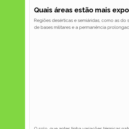
Quais áreas estão mais expo
Regiões desérticas e semiáridas, como as do s
de bases militares e a permanência prolonga
O solo, que antes tinha variações térmicas na