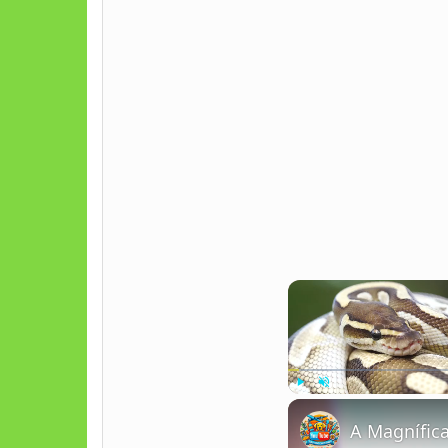
Play
Unmute