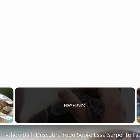
×
Now Playing
Fullscreen