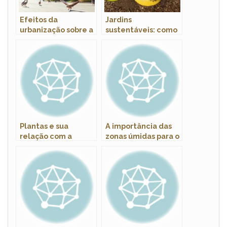
Efeitos da
Jardins
urbanização sobre a
sustentáveis: como
fauna silvestre
escolher plantas
nativas
Plantas e sua
A importância das
relação com a
zonas úmidas para o
conservação do solo
equilíbrio ambiental
e da água