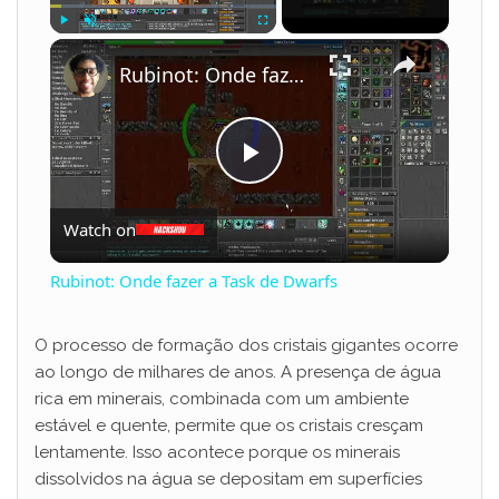
×
Play
Unmute
Fullscreen
Rubinot: Onde fazer a Task de Dwarfs
P
Watch on
l
Rubinot: Onde fazer a Task de Dwarfs
a
O processo de formação dos cristais gigantes ocorre
ao longo de milhares de anos. A presença de água
y
rica em minerais, combinada com um ambiente
estável e quente, permite que os cristais cresçam
V
lentamente. Isso acontece porque os minerais
dissolvidos na água se depositam em superfícies