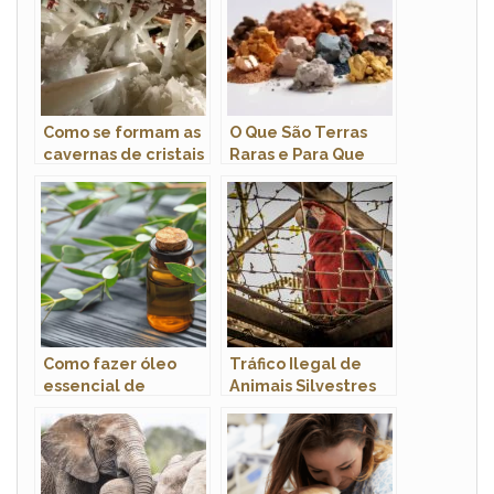
Como se formam as
O Que São Terras
cavernas de cristais
Raras e Para Que
gigantes?
São Usadas?
Como fazer óleo
Tráfico Ilegal de
essencial de
Animais Silvestres
eucalipto caseiro?