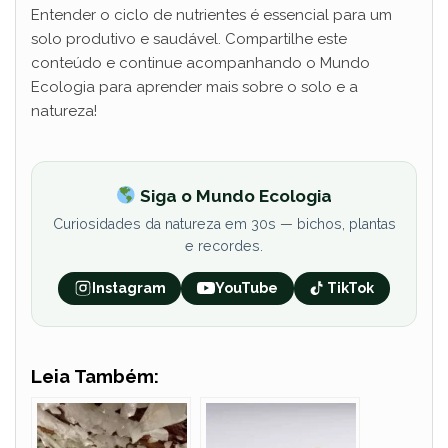
Entender o ciclo de nutrientes é essencial para um
solo produtivo e saudável. Compartilhe este
d
conteúdo e continue acompanhando o Mundo
Ecologia para aprender mais sobre o solo e a
e
natureza!
o
Siga o Mundo Ecologia
Curiosidades da natureza em 30s — bichos, plantas
e recordes.
Instagram
YouTube
TikTok
Leia Também: