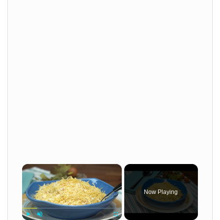
×
Now Playing