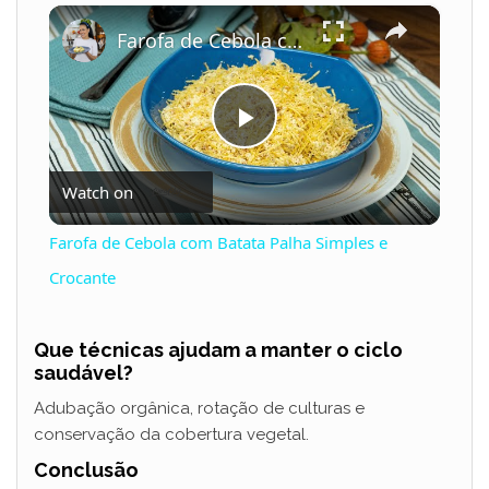
×
Play
Unmute
Fullscreen
Farofa de Cebola com Batata Palha Simples e Crocante
P
Watch on
l
Farofa de Cebola com Batata Palha Simples e
a
Crocante
y
Que técnicas ajudam a manter o ciclo
saudável?
V
Adubação orgânica, rotação de culturas e
conservação da cobertura vegetal.
i
Conclusão