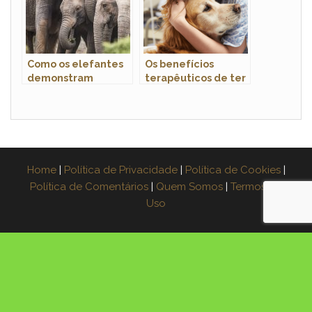
Como os elefantes
Os benefícios
demonstram
terapêuticos de ter
emoções?
um pet em casa
Home
|
Política de Privacidade
|
Política de Cookies
|
Política de Comentários
|
Quem Somos
|
Termos de
Uso