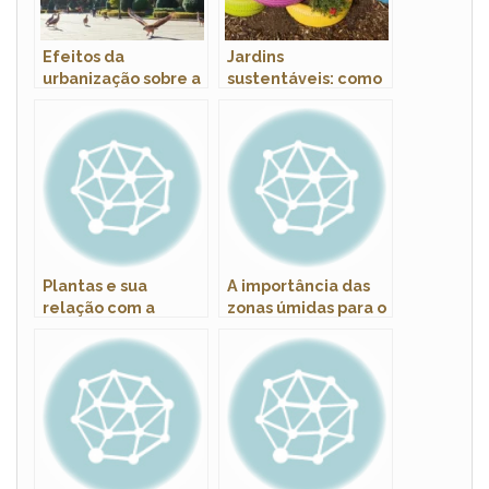
Efeitos da
Jardins
urbanização sobre a
sustentáveis: como
fauna silvestre
escolher plantas
nativas
Plantas e sua
A importância das
relação com a
zonas úmidas para o
conservação do solo
equilíbrio ambiental
e da água