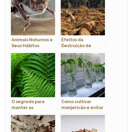
Animais Noturnos e
Efeitos da
Seus Hábitos
Destruição de
Habitats em
Populações Animais
O segredo para
Como cultivar
manter as
manjericão e evitar
samambaias sempre
que murche?
verdes e saudáveis