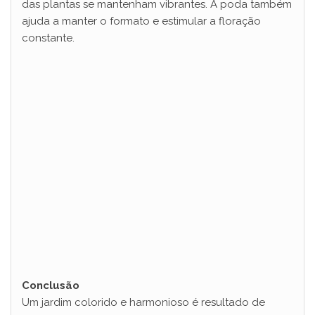
das plantas se mantenham vibrantes. A poda também
V
ajuda a manter o formato e estimular a floração
constante.
i
d
e
o
Conclusão
Um jardim colorido e harmonioso é resultado de