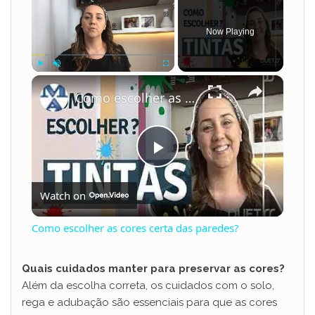
Now Playing
×
Play
Unmute
Fullscreen
Como escolher as cores certa das paredes?
P
Watch on
l
Como escolher as cores certa das paredes?
a
Quais cuidados manter para preservar as cores?
Além da escolha correta, os cuidados com o solo,
y
rega e adubação são essenciais para que as cores