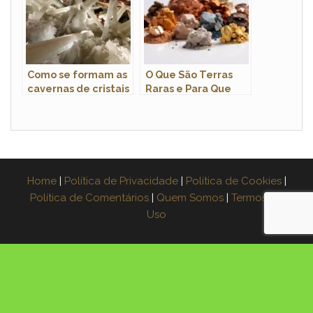
Como se formam as
O Que São Terras
cavernas de cristais
Raras e Para Que
gigantes?
São Usadas?
Home
|
Política de Privacidade
|
Política de Cookies
|
Política de Comentários
|
Quem Somos
|
Termos de
Uso