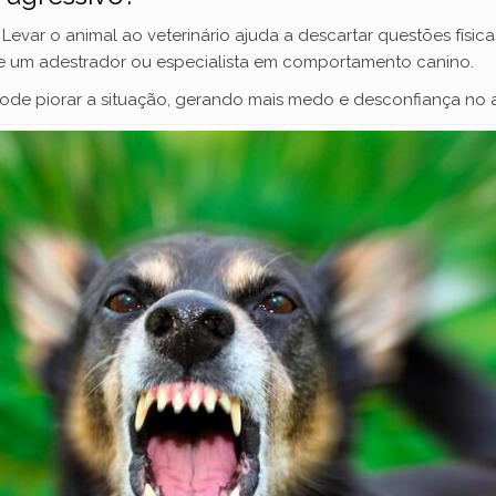
Levar o animal ao veterinário ajuda a descartar questões físi
de um adestrador ou especialista em comportamento canino.
 pode piorar a situação, gerando mais medo e desconfiança no 