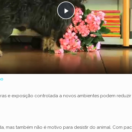
P
l
a
y
ho
V
eiras e exposição controlada a novos ambientes podem reduz
i
d
da, mas também não é motivo para desistir do animal. Com pac