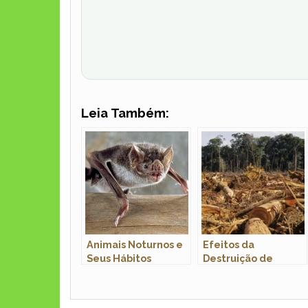
Leia Também:
Animais Noturnos e
Efeitos da
Seus Hábitos
Destruição de
Habitats em
Populações Animais