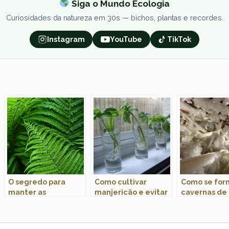
Siga o Mundo Ecologia
Curiosidades da natureza em 30s — bichos, plantas e recordes.
Instagram
YouTube
TikTok
O segredo para
Como cultivar
Como se for
manter as
manjericão e evitar
cavernas de 
samambaias sempre
que murche?
gigantes?
verdes e saudáveis