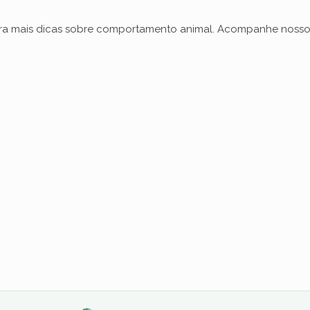
e
ra mais dicas sobre comportamento animal. Acompanhe nosso
o