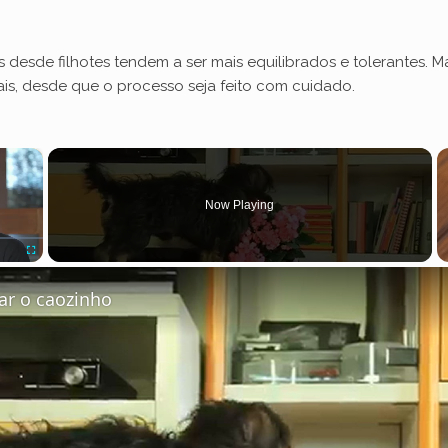
s desde filhotes tendem a ser mais equilibrados e tolerantes
is, desde que o processo seja feito com cuidado.
×
Now Playing
Fullscreen
r o caozinho