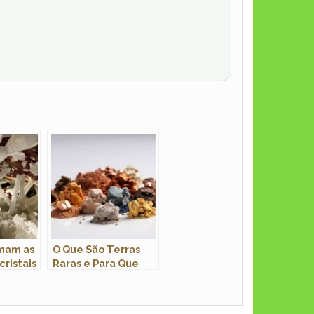
mam as
O Que São Terras
cristais
Raras e Para Que
São Usadas?