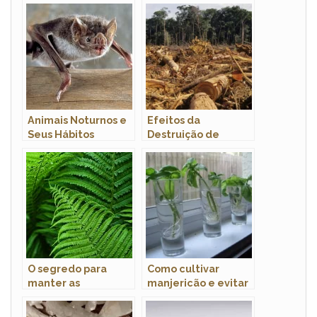
Animais Noturnos e
Efeitos da
Seus Hábitos
Destruição de
Habitats em
Populações Animais
O segredo para
Como cultivar
manter as
manjericão e evitar
samambaias sempre
que murche?
verdes e saudáveis