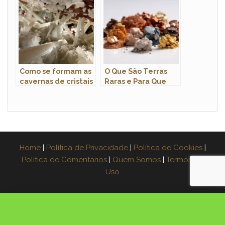
Como se formam as
O Que São Terras
cavernas de cristais
Raras e Para Que
gigantes?
São Usadas?
Home
|
Política de Privacidade
|
Política de Cookies
|
Política de Comentários
|
Quem Somos
|
Termos de
Uso
×
Espera! Leve o guia grátis