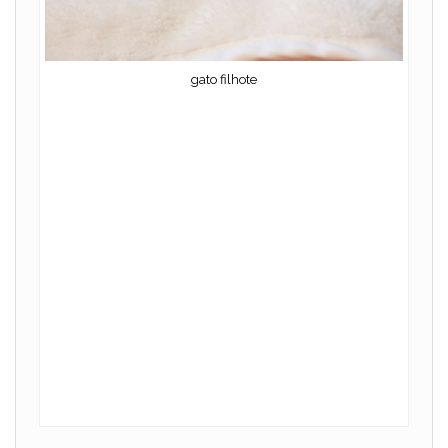
d
gato filhote
e
o