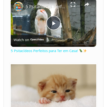
×
5 Psitacídeos Perfeitos para Ter em Casa!
P
Watch on
l
5 Psitacídeos Perfeitos para Ter em Casa!
a
y
V
i