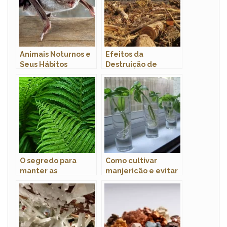
Animais Noturnos e
Efeitos da
Seus Hábitos
Destruição de
Habitats em
Populações Animais
O segredo para
Como cultivar
manter as
manjericão e evitar
samambaias sempre
que murche?
verdes e saudáveis