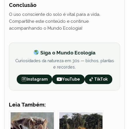
Conclusão
i
O uso consciente do solo é vital para a vida.
Compartilhe este conteúdo e continue
d
acompanhando o Mundo Ecologia!
e
Siga o Mundo Ecologia
Curiosidades da natureza em 30s — bichos, plantas
o
e recordes.
Instagram
YouTube
TikTok
Leia Também: