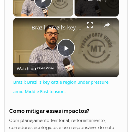
Play Video
×
Brazil: Brazil's key cattle region under pressure amid Middle East tension.
P
Watch on
l
Brazil: Brazil's key cattle region under pressure
a
amid Middle East tension.
y
Como mitigar esses impactos?
Com planejamento territorial, reflorestamento,
V
corredores ecológicos e uso responsável do solo.