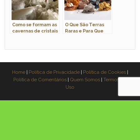
Como se formam as
O Que São Terras
cavernas de cristais
Raras e Para Que
gigantes?
São Usadas?
Home
|
Política de Privacidade
|
Política de Cookies
|
Política de Comentários
|
Quem Somos
|
Termos de
Uso