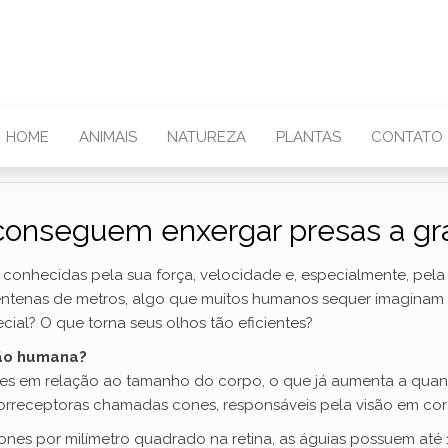
HOME
ANIMAIS
NATUREZA
PLANTAS
CONTATO
conseguem enxergar presas a gra
, conhecidas pela sua força, velocidade e, especialmente, pel
centenas de metros, algo que muitos humanos sequer imaginam 
ial? O que torna seus olhos tão eficientes?
são humana?
es em relação ao tamanho do corpo, o que já aumenta a quant
orreceptoras chamadas cones, responsáveis pela visão em core
es por milímetro quadrado na retina, as águias possuem até 1 