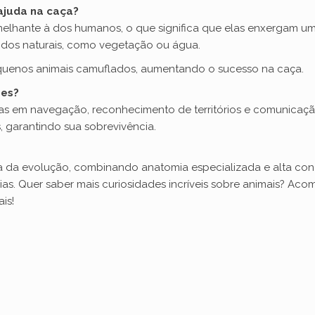
ajuda na caça?
emelhante à dos humanos, o que significa que elas enxergam um
i
undos naturais, como vegetação ou água.
pequenos animais camuflados, aumentando o sucesso na caça.
d
ões?
ias em navegação, reconhecimento de territórios e comunicação
e
s, garantindo sua sobrevivência.
o
a da evolução, combinando anatomia especializada e alta conc
s. Quer saber mais curiosidades incríveis sobre animais? Ac
is!