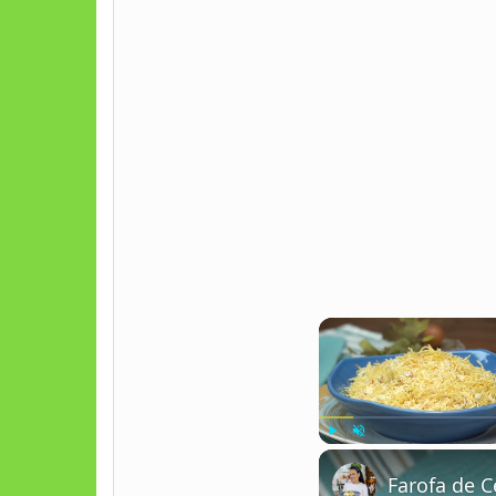
Play
Unmute
Farofa de 