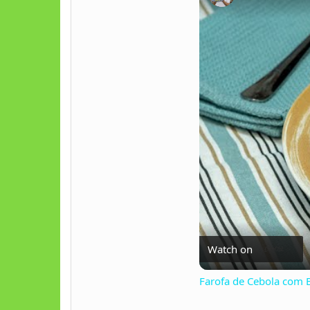
Watch on
Farofa de Cebola com B