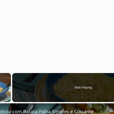
×
Now Playing
Fullscreen
Cebola com Batata Palha Simples e Crocante