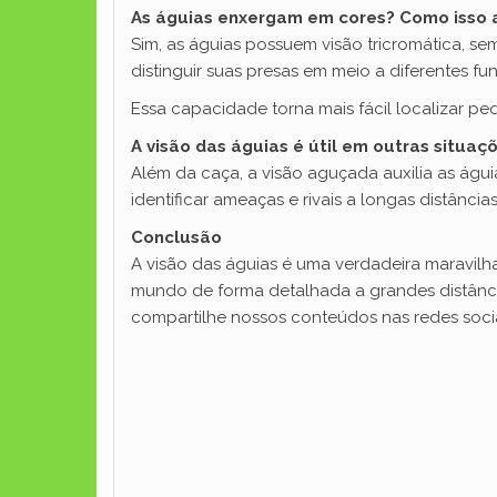
As águias enxergam em cores? Como isso 
Sim, as águias possuem visão tricromática, s
distinguir suas presas em meio a diferentes f
Essa capacidade torna mais fácil localizar 
A visão das águias é útil em outras situaç
Além da caça, a visão aguçada auxilia as águ
identificar ameaças e rivais a longas distância
Conclusão
A visão das águias é uma verdadeira maravilh
mundo de forma detalhada a grandes distância
compartilhe nossos conteúdos nas redes socia