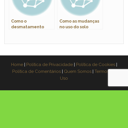
Como o
Como as mudanças
desmatamento
no uso do solo
afeta o ciclo do
afetam a fauna
carbono
silvestre
Home
|
Política de Privacidade
|
Política de Cookies
|
Política de Comentários
|
Quem Somos
|
Termos de
Uso