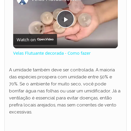
P
Watch on
l
Velas Flutuante decorada - Como fazer
a
A umidade também deve ser controlada. A maioria
das espécies prospera com umidade entre 50% e
y
70%. Se o ambiente for muito seco, você pode
borrifar água nas folhas ou usar um umidificador. Já a
V
ventilação é essencial para evitar doenças, então
prefira locais arejados, mas sem correntes de vento
excessivas.
i