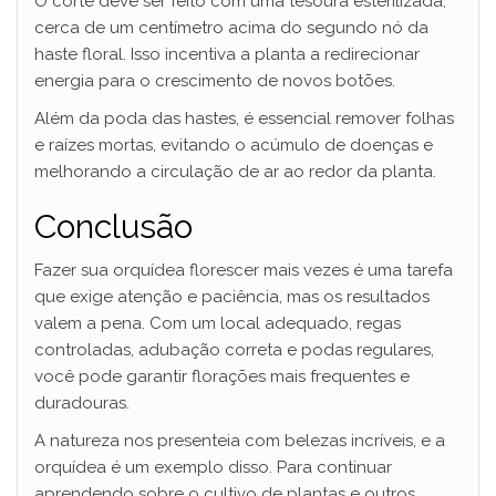
O corte deve ser feito com uma tesoura esterilizada,
cerca de um centímetro acima do segundo nó da
haste floral. Isso incentiva a planta a redirecionar
energia para o crescimento de novos botões.
Além da poda das hastes, é essencial remover folhas
e raízes mortas, evitando o acúmulo de doenças e
melhorando a circulação de ar ao redor da planta.
Conclusão
Fazer sua orquídea florescer mais vezes é uma tarefa
que exige atenção e paciência, mas os resultados
valem a pena. Com um local adequado, regas
controladas, adubação correta e podas regulares,
você pode garantir florações mais frequentes e
duradouras.
A natureza nos presenteia com belezas incríveis, e a
orquídea é um exemplo disso. Para continuar
aprendendo sobre o cultivo de plantas e outros