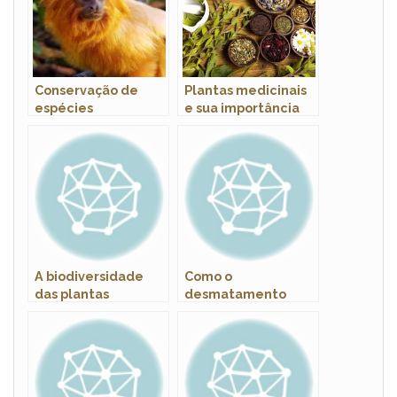
Conservação de
Plantas medicinais
espécies
e sua importância
ameaçadas: o caso
na medicina
do mico-leão-
tradicional
dourado
A biodiversidade
Como o
das plantas
desmatamento
tropicais brasileiras
afeta o ciclo da
água