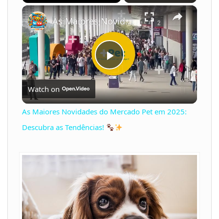
×
Play
Unmute
Fullscreen
As Maiores Novidades do Mercado Pet em 2025: Descubra as Tendências!
P
Watch on
l
As Maiores Novidades do Mercado Pet em 2025:
a
Descubra as Tendências!
y
V
i