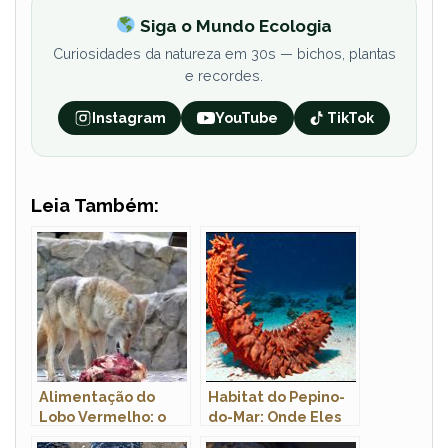
Siga o Mundo Ecologia
Curiosidades da natureza em 30s — bichos, plantas
e recordes.
Instagram
YouTube
TikTok
Leia Também:
Alimentação do
Habitat do Pepino-
Lobo Vermelho: o
do-Mar: Onde Eles
que o Lobo
Vivem