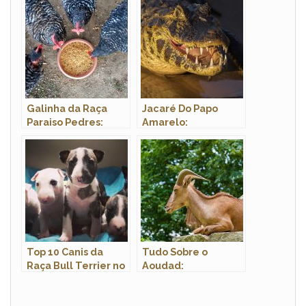
Vermelho Come?
Galinha da Raça
Jacaré Do Papo
Paraiso Pedres:
Amarelo:
Características,
Características,
Ovos E Fotos
Habitat,
Alimentação,
Reprodução E
Curiosidades
Top 10 Canis da
Tudo Sobre o
Raça Bull Terrier no
Aoudad:
Brasil
Características,
Nome Científico e