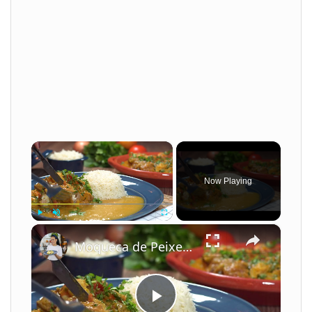
×
Now Playing
×
Play
Unmute
Fullscreen
Moqueca de Peixe com Leite de Coco e Camarão