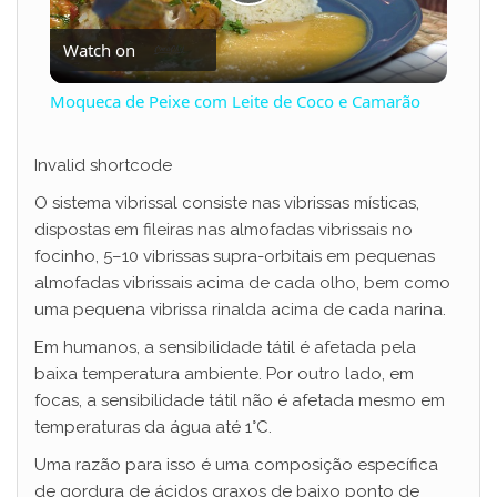
P
Watch on
l
Moqueca de Peixe com Leite de Coco e Camarão
a
Invalid shortcode
y
O sistema vibrissal consiste nas vibrissas místicas,
dispostas em fileiras nas almofadas vibrissais no
focinho, 5–10 vibrissas supra-orbitais em pequenas
V
almofadas vibrissais acima de cada olho, bem como
uma pequena vibrissa rinalda acima de cada narina.
i
Em humanos, a sensibilidade tátil é afetada pela
baixa temperatura ambiente. Por outro lado, em
d
focas, a sensibilidade tátil não é afetada mesmo em
temperaturas da água até 1°C.
e
Uma razão para isso é uma composição específica
de gordura de ácidos graxos de baixo ponto de