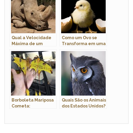
Qual a Velocidade
Como um Ovo se
Máxima de um
Transforma em uma
Rinoceronte?
Ave?
Borboleta Mariposa
Quais São os Animais
Cometa:
dos Estados Unidos?
Características,
Habitat e Fotos