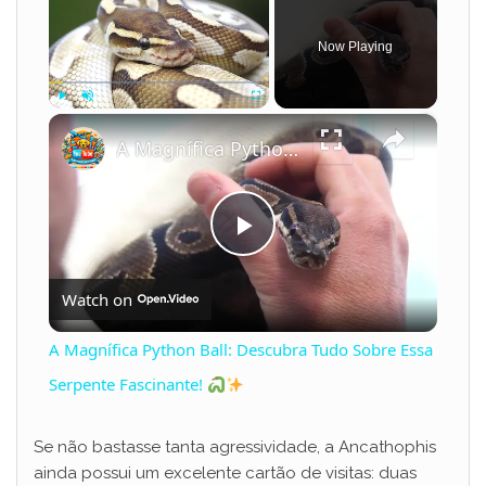
Now Playing
×
Play
Unmute
Fullscreen
A Magnífica Python Ball: Descubra Tudo Sobre Essa Serpente Fascinante!
P
Watch on
l
A Magnífica Python Ball: Descubra Tudo Sobre Essa
a
Serpente Fascinante!
y
Se não bastasse tanta agressividade, a Ancathophis
ainda possui um excelente cartão de visitas: duas