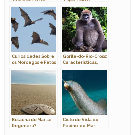
Curiosidades Sobre
Gorila-do-Rio-Cross:
os Morcegos e Fatos
Características,
Interessantes
Nome Científico e
Fotos
Bolacha do Mar se
Ciclo de Vida do
Regenera?
Pepino-do-Mar:
Quanto Tempo Ele