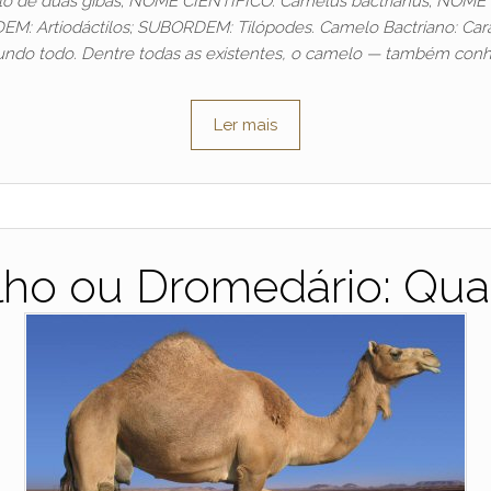
de duas gibas; NOME CIENTÍFICO: Camelus bactrianus; NOME EM
: Artiodáctilos; SUBORDEM: Tilópodes. Camelo Bactriano: Cara
ndo todo. Dentre todas as existentes, o camelo — também conh
Ler mais
ho ou Dromedário: Qual