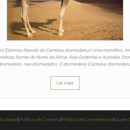
to! Estamos falando do Camelus dromedarius! Uma mamífero, herb
ticas faunas do Norte da África, Ásia Ocidental e Austrália. Dr
dromedario, nao dromedalho. O dromedario (Camelus dromedariu
Ler mais
vacidade
|
Política de Cookies
|
Política de Comentários
|
Quem 