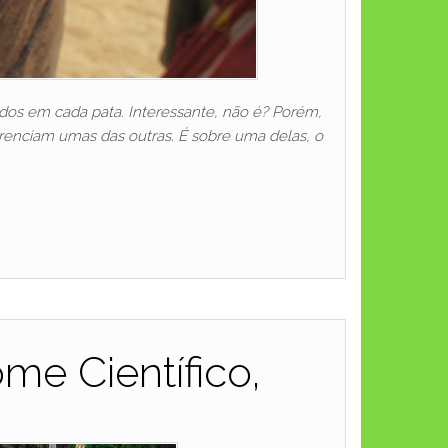
os em cada pata. Interessante, não é? Porém,
enciam umas das outras. É sobre uma delas, o
me Científico,