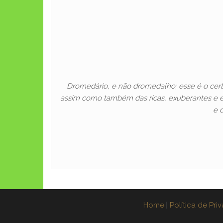
Dromedário, e não dromedalho; esse é o cer
assim como também das ricas, exuberantes e exó
e 
Home
|
Política de Pri