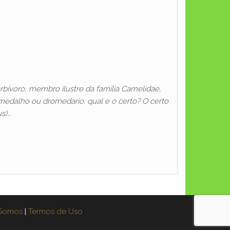
ívoro, membro ilustre da família Camelidae,
omedalho ou dromedario: qual e o certo? O certo
s)…
Somos
|
Termos de Uso