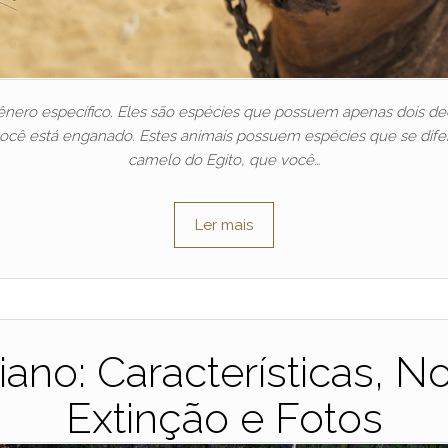
nero específico. Eles são espécies que possuem apenas dois ded
ocê está enganado. Estes animais possuem espécies que se difer
camelo do Egito, que você…
Ler mais
ano: Características, No
Extinção e Fotos