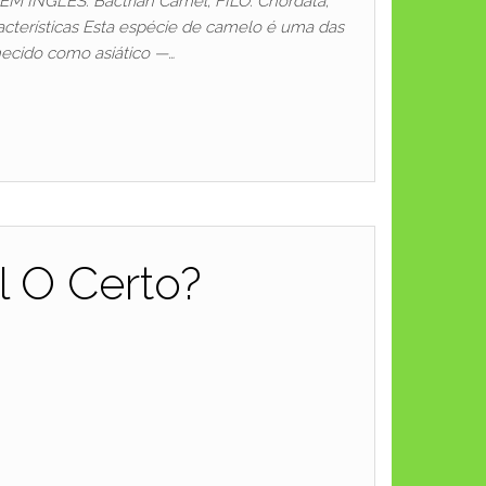
 INGLÊS: Bactrian Camel; FILO: Chordata;
cterísticas Esta espécie de camelo é uma das
ecido como asiático —…
 O Certo?