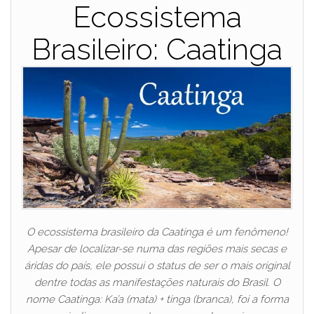
Ecossistema
Brasileiro: Caatinga
O ecossistema brasileiro da Caatinga é um fenômeno!
Apesar de localizar-se numa das regiões mais secas e
áridas do país, ele possui o status de ser o mais original
dentre todas as manifestações naturais do Brasil. O
nome Caatinga: Ka’a (mata) + tinga (branca), foi a forma