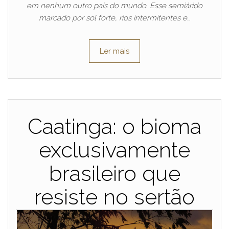
em nenhum outro país do mundo. Esse semiárido
marcado por sol forte, rios intermitentes e…
Ler mais
Caatinga: o bioma
exclusivamente
brasileiro que
resiste no sertão