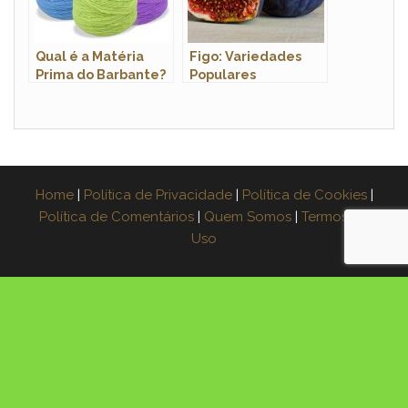
Qual é a Matéria
Figo: Variedades
Prima do Barbante?
Populares
Home
|
Política de Privacidade
|
Política de Cookies
|
Política de Comentários
|
Quem Somos
|
Termos de
Uso