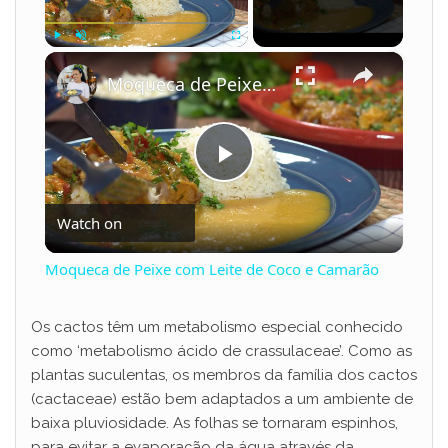
×
Play
Unmute
Fullscreen
Moqueca de Peixe com Leite de Coco e Camarão
P
Watch on
l
Moqueca de Peixe com Leite de Coco e Camarão
a
Os cactos têm um metabolismo especial conhecido
como ‘metabolismo ácido de crassulaceae’. Como as
y
plantas suculentas, os membros da família dos cactos
(cactaceae) estão bem adaptados a um ambiente de
V
baixa pluviosidade. As folhas se tornaram espinhos,
para evitar a evaporação da água através da