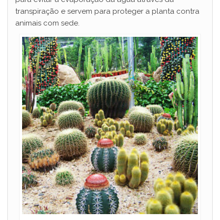
transpiração e servem para proteger a planta contra
i
animais com sede.
d
e
o