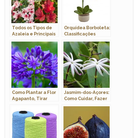
Todos os Tipos de
Orquídea Borboleta:
Azaleia e Principais
Classificações
Variedades com
Inferiores e Nome
Fotos
Científico
Como Plantar a Flor
Jasmim-dos-Açores:
Agapanto, Tirar
Como Cuidar, Fazer
Mudas e Podar
Mudas e
Características