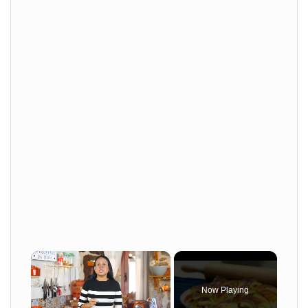
×
Now Playing