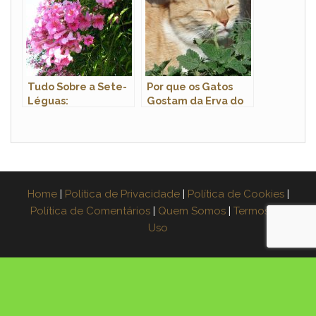
Tudo Sobre a Sete-
Por que os Gatos
Léguas:
Gostam da Erva do
Características e
Gato?
Nome Científico
Home
|
Política de Privacidade
|
Política de Cookies
|
Política de Comentários
|
Quem Somos
|
Termos de
Uso