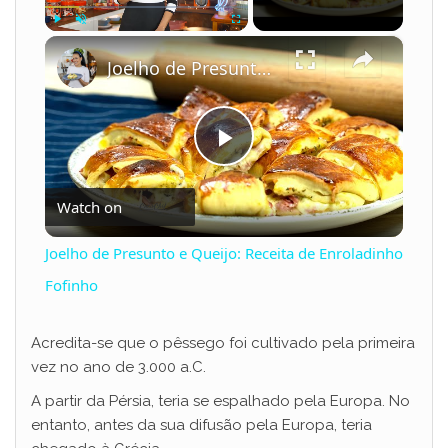
×
Play
Unmute
Fullscreen
Joelho de Presunto e Queijo: Receita de Enroladinho Fofinho
P
Watch on
l
Joelho de Presunto e Queijo: Receita de Enroladinho
a
Fofinho
y
Acredita-se que o pêssego foi cultivado pela primeira
vez no ano de 3.000 a.C.
V
A partir da Pérsia, teria se espalhado pela Europa. No
entanto, antes da sua difusão pela Europa, teria