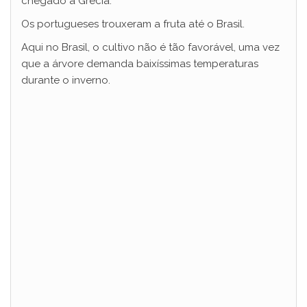
chegado à Grécia.
i
Os portugueses trouxeram a fruta até o Brasil.
Aqui no Brasil, o cultivo não é tão favorável, uma vez
d
que a árvore demanda baixíssimas temperaturas
durante o inverno.
e
o