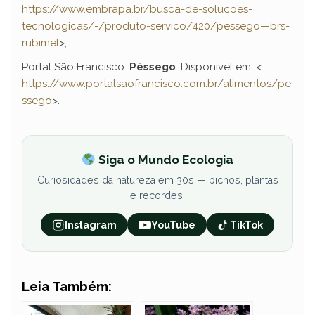
https://www.embrapa.br/busca-de-solucoes-
tecnologicas/-/produto-servico/420/pessego—brs-
rubimel
>;
Portal São Francisco.
Pêssego
. Disponível em: <
https://www.portalsaofrancisco.com.br/alimentos/pe
ssego
>.
Siga o Mundo Ecologia
Curiosidades da natureza em 30s — bichos, plantas
e recordes.
Instagram
YouTube
TikTok
Leia Também: