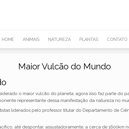
HOME
ANIMAIS
NATUREZA
PLANTAS
CONTATO
Maior Vulcão do Mundo
do
nsiderado o
maior vulcão do planeta
, agora isso faz parte do p
imponente representante dessa manifestação da natureza no mu
istas liderados pelo professor titular do Departamento de Ciên
cífico, até despontar, assustadoramente, a cerca de 1600km n