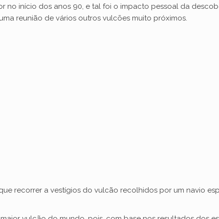
r no início dos anos 90, e tal foi o impacto pessoal da desc
 uma reunião de vários outros vulcões muito próximos.
 que recorrer a vestígios do vulcão recolhidos por um navio e
, o maior vulcão do mundo, pois, com base nos resultados dos e