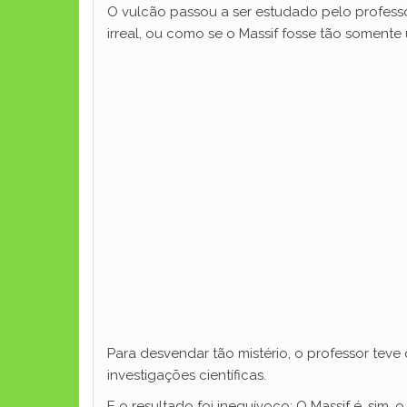
O vulcão passou a ser estudado pelo professo
irreal, ou como se o Massif fosse tão somente
Para desvendar tão mistério, o professor teve
investigações científicas.
E o resultado foi inequívoco: O Massif é, sim