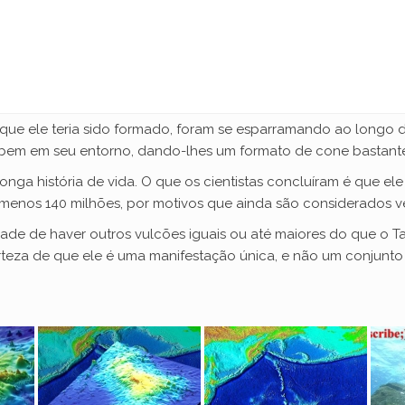
e
o
que ele teria sido formado, foram se esparramando ao longo d
 bem em seu entorno, dando-lhes um formato de cone bastant
ga história de vida. O que os cientistas concluíram é que el
lo menos 140 milhões, por motivos que ainda são considerados 
dade de haver outros vulcões iguais ou até maiores do que o T
certeza de que ele é uma manifestação única, e não um conjun