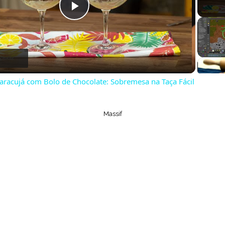
P
l
a
racujá com Bolo de Chocolate: Sobremesa na Taça Fácil
y
Massif
V
i
d