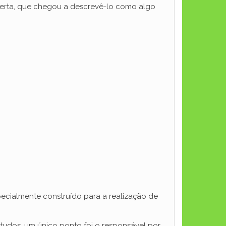
oberta, que chegou a descrevê-lo como algo
specialmente construído para a realização de
studos, um único ponto foi o responsável por