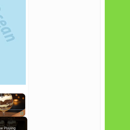
×
te
Fullscreen
w Playing