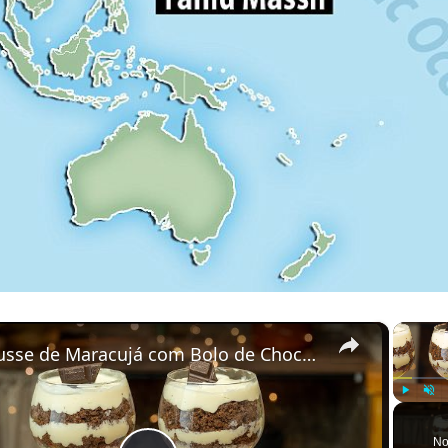
×
Mousse de Maracujá com Bolo de Chocolate: Sobremesa na Taça Fácil
Play
Unmu
No