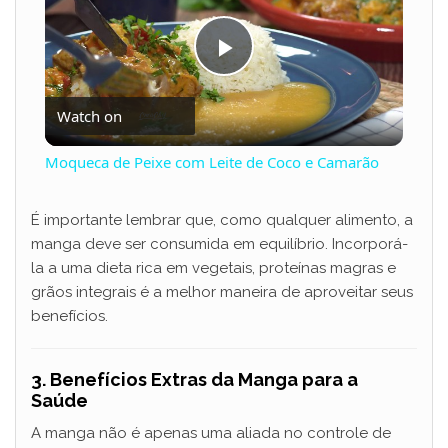
P
Watch on
l
Moqueca de Peixe com Leite de Coco e Camarão
a
É importante lembrar que, como qualquer alimento, a
manga deve ser consumida em equilíbrio. Incorporá-
y
la a uma dieta rica em vegetais, proteínas magras e
grãos integrais é a melhor maneira de aproveitar seus
V
benefícios.
i
3. Benefícios Extras da Manga para a
Saúde
d
A manga não é apenas uma aliada no controle de