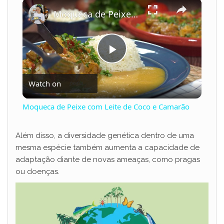
×
Play
Unmute
Fullscreen
Moqueca de Peixe com Leite de Coco e Camarão
P
Watch on
l
Moqueca de Peixe com Leite de Coco e Camarão
a
Além disso, a diversidade genética dentro de uma
mesma espécie também aumenta a capacidade de
y
adaptação diante de novas ameaças, como pragas
ou doenças.
V
i