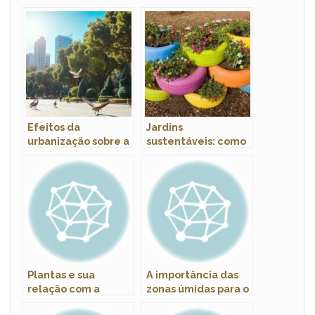
Efeitos da
Jardins
urbanização sobre a
sustentáveis: como
fauna silvestre
escolher plantas
nativas
Plantas e sua
A importância das
relação com a
zonas úmidas para o
conservação do solo
equilíbrio ambiental