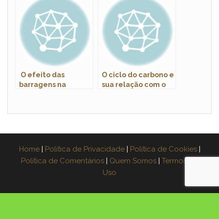
e da água
O efeito das
O ciclo do carbono e
barragens na
sua relação com o
biodiversidade dos
aquecimento global
rios
Home
|
Política de Privacidade
|
Política de Cookies
|
Política de Comentários
|
Quem Somos
|
Termos de
Uso