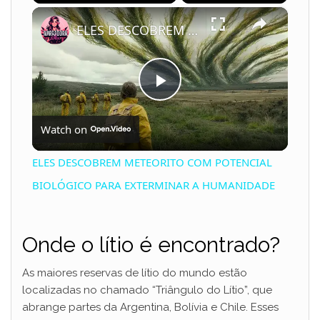
×
Play
Unmute
Fullscreen
ELES DESCOBREM METEORITO COM POTENCIAL BIOLÓGICO PARA EXTERMINAR A HUMANIDADE
P
Watch on
l
ELES DESCOBREM METEORITO COM POTENCIAL
a
BIOLÓGICO PARA EXTERMINAR A HUMANIDADE
y
Onde o lítio é encontrado?
V
As maiores reservas de lítio do mundo estão
localizadas no chamado “Triângulo do Lítio”, que
abrange partes da Argentina, Bolívia e Chile. Esses
i