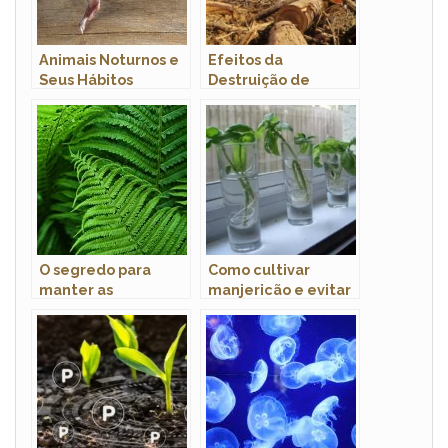
Animais Noturnos e
Efeitos da
Seus Hábitos
Destruição de
Habitats em
Populações Animais
O segredo para
Como cultivar
manter as
manjericão e evitar
samambaias sempre
que murche?
verdes e saudáveis