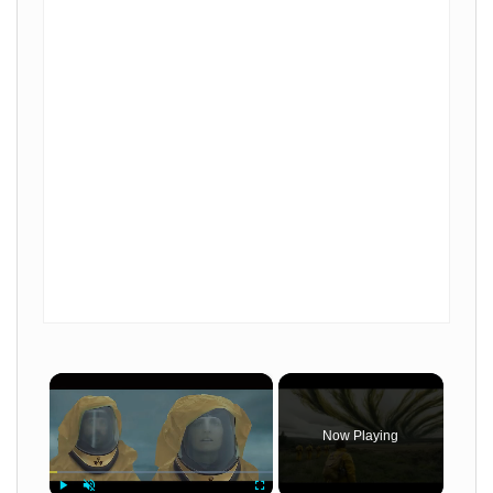
×
Now Playing