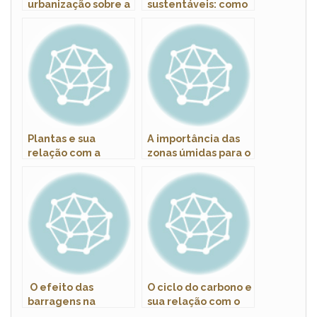
urbanização sobre a
sustentáveis: como
fauna silvestre
escolher plantas
nativas
Plantas e sua
A importância das
relação com a
zonas úmidas para o
conservação do solo
equilíbrio ambiental
e da água
O efeito das
O ciclo do carbono e
barragens na
sua relação com o
biodiversidade dos
aquecimento global