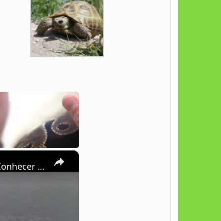
×
Svalbard: Uma Maravilha Gelada da Noruega Que Você Precisa Conhecer