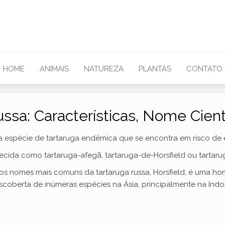
HOME
ANIMAIS
NATUREZA
PLANTAS
CONTATO
ssa: Características, Nome Cient
a espécie de tartaruga endêmica que se encontra em risco de 
ida como tartaruga-afegã, tartaruga-de-Horsfield ou tartarug
s nomes mais comuns da tartaruga russa, Horsfield, é uma h
scoberta de inúmeras espécies na Ásia, principalmente na Indo