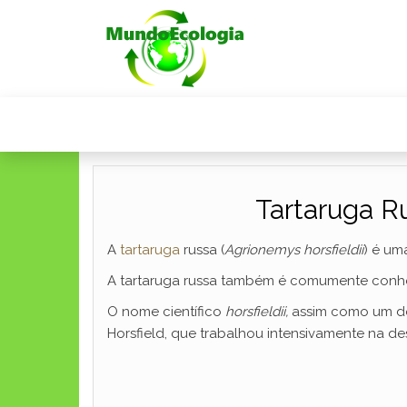
Tartaruga Ru
A
tartaruga
russa (
Agrionemys horsfieldii
) é um
A tartaruga russa também é comumente conhec
O nome científico
horsfieldii,
assim como um do
Horsfield, que trabalhou intensivamente na de