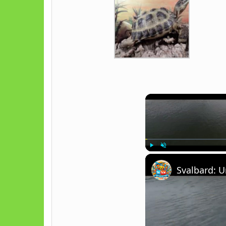
Play
Unmute