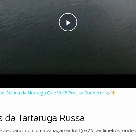
P
l
a
y
ha Gelada da Noruega Que Você Precisa Conhecer
V
as da Tartaruga Russa
i
te pequeno, com uma variação entre 13 e 20 centímetros, ond