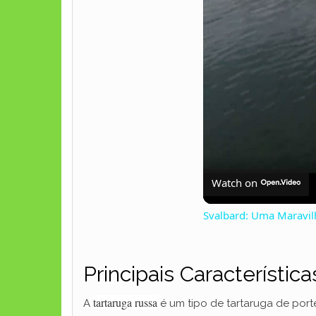
Watch on
Svalbard: Uma Maravil
Principais Característic
tartaruga russa
A
é um tipo de tartaruga de por