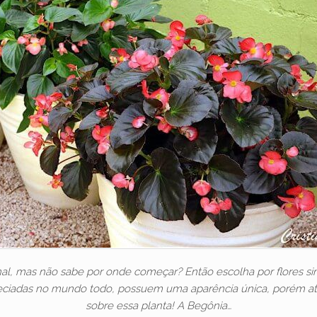
ginal, mas não sabe por onde começar? Então escolha por flores
apreciadas no mundo todo, possuem uma aparência única, porém 
sobre essa planta! A Begônia…