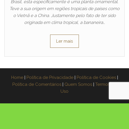
Brasil, esta especificamente é uma planta ornamental.
Teve a sua origem em regiões tropicais de países como
o Vietnã e a China. Justamente pelo fato de ter sido
originada em clima tropical, a bananeira…
Ler mais
Home
|
Política de Privacidade
|
Política de Cookies
|
Política de Comentários
|
Quem Somos
|
Termos de
Uso